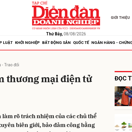
GIỚI THIỆU
bình luận
Thứ Bảy,
08/08/2026
P LUẬT
KHỞI NGHIỆP
BẤT ĐỘNG SẢN
QUỐC TẾ
NGÂN HÀNG - CHỨN
 - Trao đổi
m thương mại điện tử
ĐỌC T
Hủy
G
n làm rõ trách nhiệm của các chủ thể
xuyên biên giới, bảo đảm công bằng