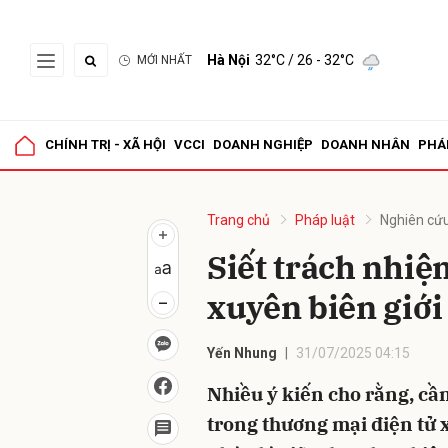
Hà Nội
32°C
/ 26 - 32°C
MỚI NHẤT
Gửi 
CHÍNH TRỊ - XÃ HỘI
VCCI
DOANH NGHIỆP
DOANH NHÂN
PHÁ
Trang chủ
Pháp luật
Nghiên cứu
Siết trách nhiệ
xuyên biên giới
Yến Nhung
31/07/2025 04:15
Nhiều ý kiến cho rằng, cầ
trong thương mại điện tử 