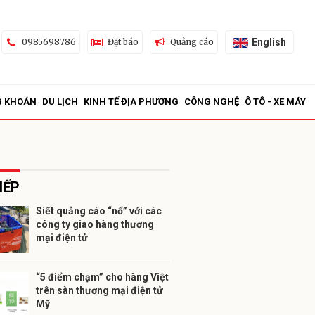
English
0985698786
Đặt báo
Quảng cáo
G KHOÁN
DU LỊCH
KINH TẾ ĐỊA PHƯƠNG
CÔNG NGHỆ
Ô TÔ - XE MÁY
IẾP
Siết quảng cáo “nổ” với các
công ty giao hàng thương
ửi
mại điện tử
“5 điểm chạm” cho hàng Việt
trên sàn thương mại điện tử
Mỹ