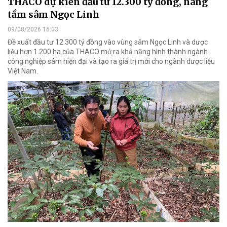
THACO dự kiến đầu tư 12.300 tỷ đồng, nâng
tầm sâm Ngọc Linh
09/08/2026 16:03
Đề xuất đầu tư 12.300 tỷ đồng vào vùng sâm Ngọc Linh và dược
liệu hơn 1.200 ha của THACO mở ra khả năng hình thành ngành
công nghiệp sâm hiện đại và tạo ra giá trị mới cho ngành dược liệu
Việt Nam.