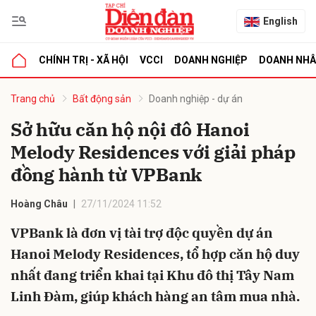
English
CHÍNH TRỊ - XÃ HỘI
VCCI
DOANH NGHIỆP
DOANH NH
bình luận
Trang chủ
Bất động sản
Doanh nghiệp - dự án
Sở hữu căn hộ nội đô Hanoi
Melody Residences với giải pháp
đồng hành từ VPBank
Hoàng Châu
27/11/2024 11:52
VPBank là đơn vị tài trợ độc quyền dự án
Hủy
G
Hanoi Melody Residences, tổ hợp căn hộ duy
nhất đang triển khai tại Khu đô thị Tây Nam
Linh Đàm, giúp khách hàng an tâm mua nhà.