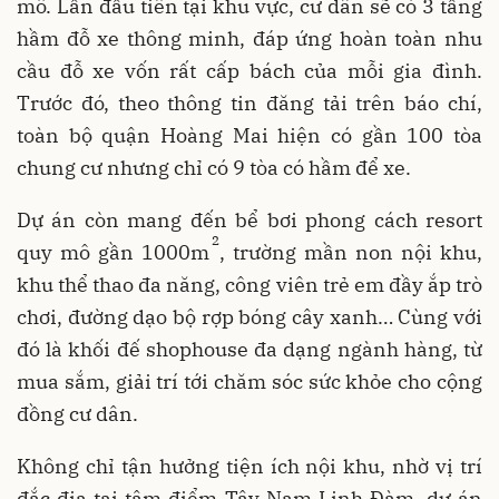
mô. Lần đầu tiên tại khu vực, cư dân sẽ có 3 tầng
hầm đỗ xe thông minh, đáp ứng hoàn toàn nhu
cầu đỗ xe vốn rất cấp bách của mỗi gia đình.
Trước đó, theo thông tin đăng tải trên báo chí,
toàn bộ quận Hoàng Mai hiện có gần 100 tòa
chung cư nhưng chỉ có 9 tòa có hầm để xe.
Dự án còn mang đến bể bơi phong cách resort
2
quy mô gần 1000m
, trường mần non nội khu,
khu thể thao đa năng, công viên trẻ em đầy ắp trò
chơi, đường dạo bộ rợp bóng cây xanh… Cùng với
đó là khối đế shophouse đa dạng ngành hàng, từ
mua sắm, giải trí tới chăm sóc sức khỏe cho cộng
đồng cư dân.
Không chỉ tận hưởng tiện ích nội khu, nhờ vị trí
đắc địa tại tâm điểm Tây Nam Linh Đàm, dự án