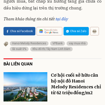
người mua, bất chấp xu hướng tăng giá chưa có
dấu hiệu dừng lại trên thị trường chung.
Tham khảo thông tin chi tiết
tại đây
Theo dõi trên
Chia sẻ Facebook
Chia sẻ Zalo
Hanoi Melody Residences
VPBank
vay mua nhà
lãi suất 0%
Khu đô thị Tây Nam Linh Đàm
BÀI LIÊN QUAN
Cơ hội cuối sở hữu căn
hộ nội đô Hanoi
Melody Residences chỉ
từ 62 triệu đồng/m2