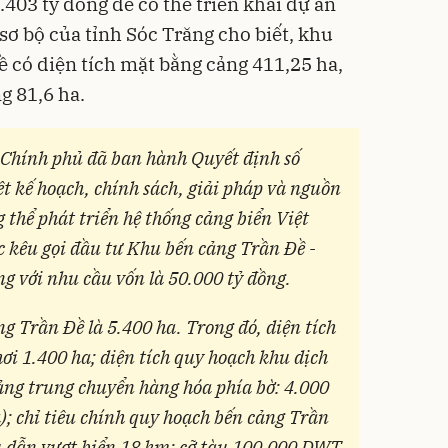
.403 tỷ đồng để có thể triển khai dự án
sơ bộ của tỉnh Sóc Trăng cho biết, khu
ề có diện tích mặt bằng cảng 411,25 ha,
g 81,6 ha.
Chính phủ đã ban hành Quyết định số
t kế hoạch, chính sách, giải pháp và nguồn
 thể phát triển hệ thống cảng biển Việt
ệc kêu gọi đầu tư Khu bến cảng Trần Đề -
ng với nhu cầu vốn là 50.000 tỷ đồng.
g Trần Đề là 5.400 ha. Trong đó, diện tích
ơi 1.400 ha; diện tích quy hoạch khu dịch
cảng trung chuyển hàng hóa phía bờ: 4.000
); chỉ tiêu chính quy hoạch bến cảng Trần
u dẫn vượt biển 18 km; cỡ tàu 100.000 DWT