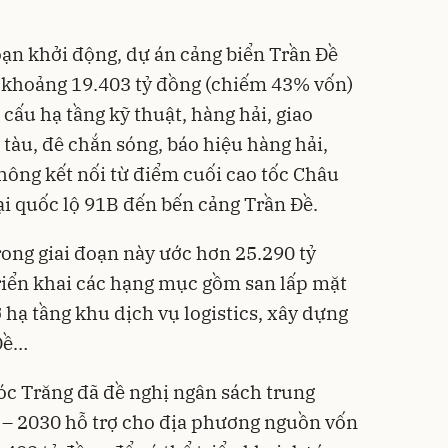
oạn khởi động, dự án cảng biển Trần Đề
 khoảng 19.403 tỷ đồng (chiếm 43% vốn)
cấu hạ tầng kỹ thuật, hàng hải, giao
tàu, đê chắn sóng, báo hiệu hàng hải,
hông kết nối từ điểm cuối cao tốc Châu
ại quốc lộ 91B đến bến cảng Trần Đề.
ong giai đoạn này ước hơn 25.290 tỷ
riển khai các hạng mục gồm san lấp mặt
 hạ tầng khu dịch vụ logistics, xây dựng
Đề…
óc Trăng đã đề nghị ngân sách trung
 – 2030 hỗ trợ cho địa phương nguồn vốn