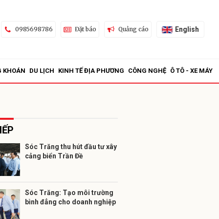
English
0985698786
Đặt báo
Quảng cáo
G KHOÁN
DU LỊCH
KINH TẾ ĐỊA PHƯƠNG
CÔNG NGHỆ
Ô TÔ - XE MÁY
IẾP
Sóc Trăng thu hút đầu tư xây
cảng biển Trần Đề
ửi
Sóc Trăng: Tạo môi trường
bình đẳng cho doanh nghiệp