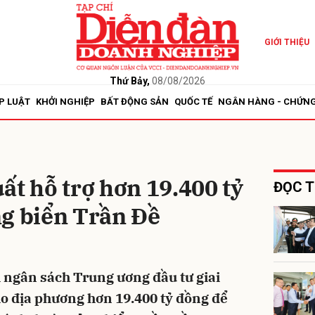
GIỚI THIỆU
bình luận
Thứ Bảy,
08/08/2026
P LUẬT
KHỞI NGHIỆP
BẤT ĐỘNG SẢN
QUỐC TẾ
NGÂN HÀNG - CHỨN
ất hỗ trợ hơn 19.400 tỷ
ĐỌC T
ng biển Trần Đề
Hủy
G
 ngân sách Trung ương đầu tư giai
ho địa phương hơn 19.400 tỷ đồng để