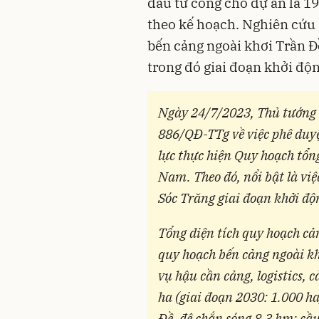
đầu tư công cho dự án là 19
theo kế hoạch. Nghiên cứu 
bến cảng ngoài khơi Trần Đ
trong đó giai đoạn khởi độn
Ngày 24/7/2023, Thủ tướng 
886/QĐ-TTg về việc phê duyệ
lực thực hiện Quy hoạch tổng
Nam. Theo đó, nổi bật là vi
Sóc Trăng giai đoạn khởi độ
Tổng diện tích quy hoạch cản
quy hoạch bến cảng ngoài kh
vụ hậu cần cảng, logistics, 
ha (giai đoạn 2030: 1.000 ha
Đề, đê chắn sóng 8,3 km; cầ