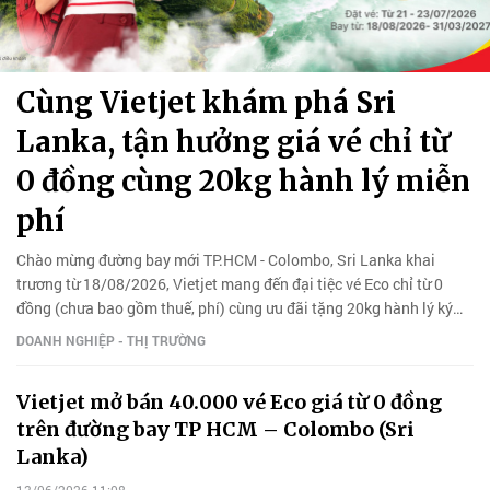
Cùng Vietjet khám phá Sri
Lanka, tận hưởng giá vé chỉ từ
0 đồng cùng 20kg hành lý miễn
phí
Chào mừng đường bay mới TP.HCM - Colombo, Sri Lanka khai
trương từ 18/08/2026, Vietjet mang đến đại tiệc vé Eco chỉ từ 0
đồng (chưa bao gồm thuế, phí) cùng ưu đãi tặng 20kg hành lý ký
gửi cho hành khách đặt vé trong 3 ngày vàng từ 21/07-
DOANH NGHIỆP - THỊ TRƯỜNG
23/07/2026.
Vietjet mở bán 40.000 vé Eco giá từ 0 đồng
trên đường bay TP HCM – Colombo (Sri
Lanka)