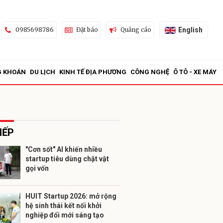
English
0985698786
Đặt báo
Quảng cáo
G KHOÁN
DU LỊCH
KINH TẾ ĐỊA PHƯƠNG
CÔNG NGHỆ
Ô TÔ - XE MÁY
IẾP
"Cơn sốt" AI khiến nhiều
startup tiêu dùng chật vật
ửi
gọi vốn
HUIT Startup 2026: mở rộng
hệ sinh thái kết nối khởi
nghiệp đổi mới sáng tạo