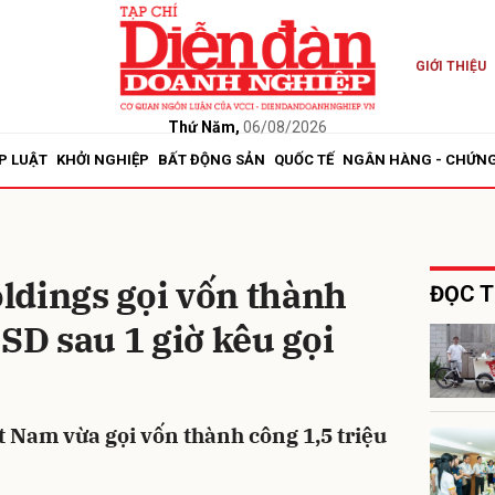
GIỚI THIỆU
bình luận
Thứ Năm,
06/08/2026
P LUẬT
KHỞI NGHIỆP
BẤT ĐỘNG SẢN
QUỐC TẾ
NGÂN HÀNG - CHỨN
ldings gọi vốn thành
ĐỌC T
USD sau 1 giờ kêu gọi
Hủy
G
 Nam vừa gọi vốn thành công 1,5 triệu