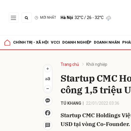
Hà Nội
32°C
/ 26 - 32°C
MỚI NHẤT
Gửi 
CHÍNH TRỊ - XÃ HỘI
VCCI
DOANH NGHIỆP
DOANH NHÂN
PHÁ
Trang chủ
Khởi nghiệp
Startup CMC Ho
công 1,5 triệu 
TÚ KHANG
22/01/2022 03:36
Startup CMC Holdings Việt
USD tại vòng Co-Founder.