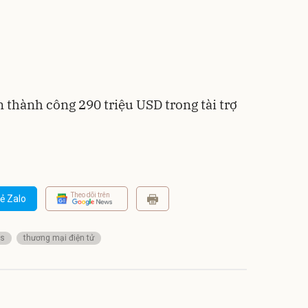
 thành công 290 triệu USD trong tài trợ
Theo dõi trên
ẻ Zalo
gs
thương mại điện tử