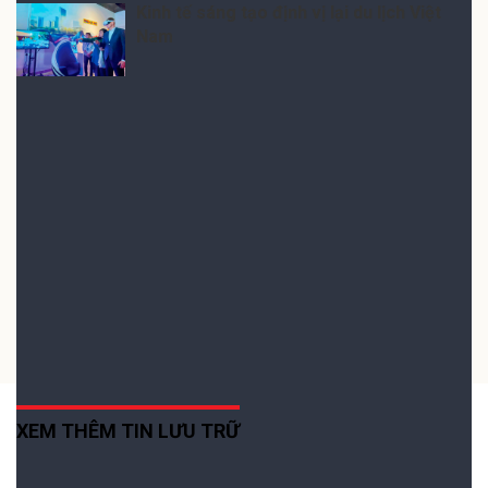
Kinh tế sáng tạo định vị lại du lịch Việt
Nam
Gửi bình luận
(0) Bình luận
Xếp theo:
Số người thích
Thời gian
XEM THÊM TIN LƯU TRỮ