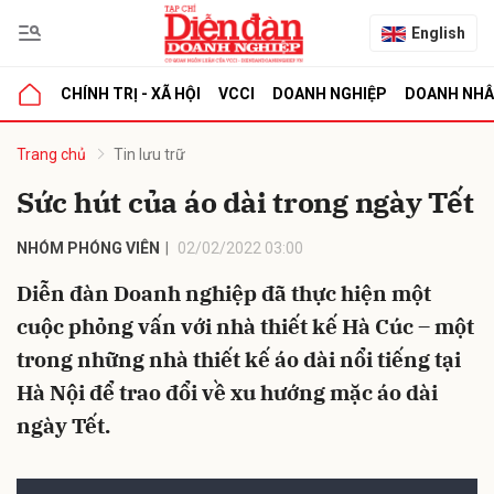
English
CHÍNH TRỊ - XÃ HỘI
VCCI
DOANH NGHIỆP
DOANH NH
bình luận
Trang chủ
Tin lưu trữ
Sức hút của áo dài trong ngày Tết
NHÓM PHÓNG VIÊN
02/02/2022 03:00
Diễn đàn Doanh nghiệp đã thực hiện một
cuộc phỏng vấn với nhà thiết kế Hà Cúc – một
trong những nhà thiết kế áo dài nổi tiếng tại
Hủy
G
Hà Nội để trao đổi về xu hướng mặc áo dài
ngày Tết.