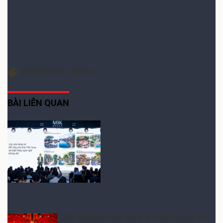
Quý vị có thông tin phù hợp với chuyên mục xin
gửi về: Email:
media@dddn.com.vn
Theo dõi trên
Chia sẻ Facebook
Chia sẻ Zalo
văn hóa Việt
áo dài
BÀI LIÊN QUAN
Kiến tạo đô thị từ bản
sắc văn hóa Việt: Tầm
nhìn dài hạn của MIK
Group
ĐỌC TIẾP
Giới chuyên môn trầm trồ với đại sử thi