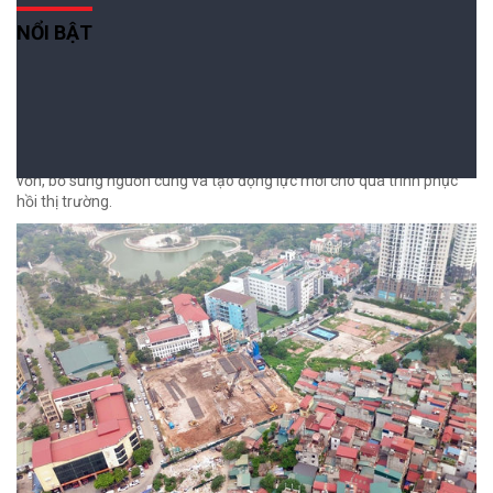
NỔI BẬT
Tháo gỡ dự án tồn đọng: "Thước đo" hiệu quả
cải cách thể chế
07/08/2026 04:27
Hơn 1.000 dự án bất động sản được tháo gỡ đang khơi thông dòng
vốn, bổ sung nguồn cung và tạo động lực mới cho quá trình phục
hồi thị trường.