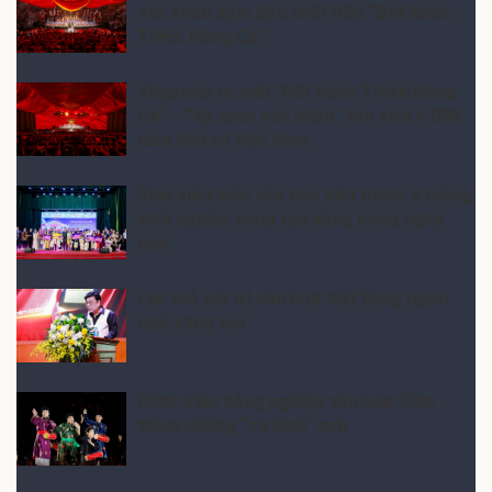
sân khấu đậm đặc chất Việt “Đất Nước
Thiên Hùng Ca”
Vingroup ra mắt "Đất Nước Thiên Hùng
Ca" – “kỳ quan sân khấu” tôn vinh 4.000
năm lịch sử Việt Nam
Sinh viên biến văn hóa Việt thành ý tưởng
khởi nghiệp sáng tạo bằng công nghệ
mới
Lan toả giá trị văn hoá Việt bằng ngôn
ngữ sáng tạo
Phát triển công nghiệp văn hóa: Cần
thêm những “cú hích” mới