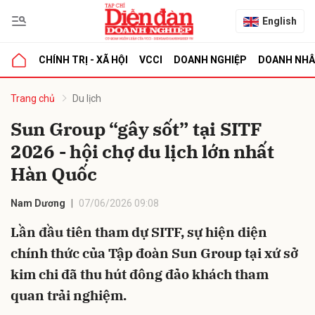
English
CHÍNH TRỊ - XÃ HỘI
VCCI
DOANH NGHIỆP
DOANH NH
bình luận
Trang chủ
Du lịch
Sun Group “gây sốt” tại SITF
2026 - hội chợ du lịch lớn nhất
Hàn Quốc
Nam Dương
07/06/2026 09:08
Lần đầu tiên tham dự SITF, sự hiện diện
Hủy
G
chính thức của Tập đoàn Sun Group tại xứ sở
kim chi đã thu hút đông đảo khách tham
quan trải nghiệm.