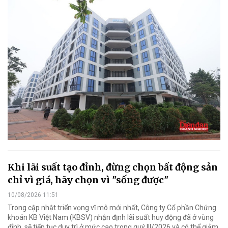
Khi lãi suất tạo đỉnh, đừng chọn bất động sản
chỉ vì giá, hãy chọn vì "sống được"
10/08/2026 11:51
Trong cập nhật triển vọng vĩ mô mới nhất, Công ty Cổ phần Chứng
khoán KB Việt Nam (KBSV) nhận định lãi suất huy động đã ở vùng
đỉnh, sẽ tiếp tục duy trì ở mức cao trong quý III/2026 và có thể giảm