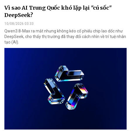
Vì sao AI Trung Quốc khó lặp lại "cú sốc"
DeepSeek?
10/08/2026 03:33
Qwen3.8-Max ra mắt nhưng không kéo cổ phiếu chip lao dốc như
DeepSeek, cho thấy thị trường đã thay đổi cách nhìn về trí tuệ nhân
tạo (AI).