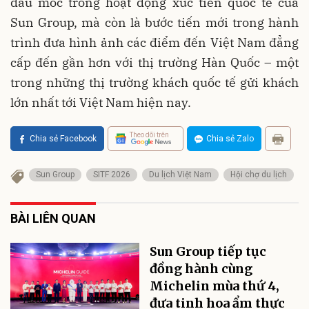
dấu mốc trong hoạt động xúc tiến quốc tế của
Sun Group, mà còn là bước tiến mới trong hành
trình đưa hình ảnh các điểm đến Việt Nam đẳng
cấp đến gần hơn với thị trường Hàn Quốc – một
trong những thị trường khách quốc tế gửi khách
lớn nhất tới Việt Nam hiện nay.
Theo dõi trên
Chia sẻ Facebook
Chia sẻ Zalo
Sun Group
SITF 2026
Du lịch Việt Nam
Hội chợ du lịch
BÀI LIÊN QUAN
Sun Group tiếp tục
đồng hành cùng
Michelin mùa thứ 4,
đưa tinh hoa ẩm thực