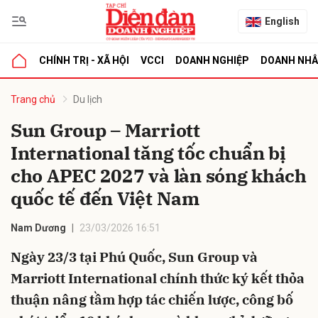
English
CHÍNH TRỊ - XÃ HỘI
VCCI
DOANH NGHIỆP
DOANH NH
bình luận
Trang chủ
Du lịch
Sun Group – Marriott
International tăng tốc chuẩn bị
cho APEC 2027 và làn sóng khách
quốc tế đến Việt Nam
Nam Dương
23/03/2026 16:51
Hủy
G
Ngày 23/3 tại Phú Quốc, Sun Group và
Marriott International chính thức ký kết thỏa
thuận nâng tầm hợp tác chiến lược, công bố