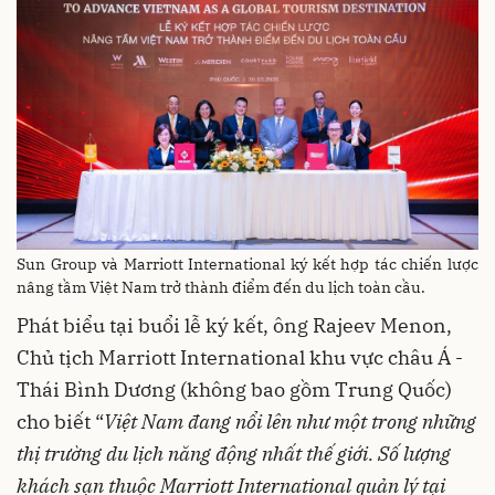
Sun Group và Marriott International ký kết hợp tác chiến lược
nâng tầm Việt Nam trở thành điểm đến du lịch toàn cầu.
Phát biểu tại buổi lễ ký kết, ông Rajeev Menon,
Chủ tịch Marriott International khu vực châu Á -
Thái Bình Dương (không bao gồm Trung Quốc)
cho biết “
Việt
Nam
đang
nổi
lên
như
một
trong
những
thị
trường
du
lịch
năng
động
nhất
thế
giới
.
Số
lượng
khách
sạn
thuộc
Marriott International
quản
lý
tại