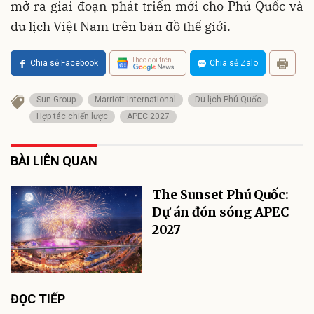
mở ra giai đoạn phát triển mới cho Phú Quốc và
du lịch Việt Nam trên bản đồ thế giới.
Theo dõi trên
Chia sẻ Facebook
Chia sẻ Zalo
Sun Group
Marriott International
Du lịch Phú Quốc
Hợp tác chiến lược
APEC 2027
BÀI LIÊN QUAN
The Sunset Phú Quốc:
Dự án đón sóng APEC
2027
ĐỌC TIẾP