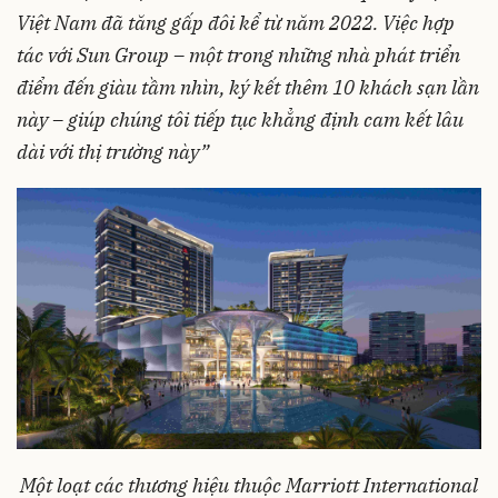
Vi
ệt
Nam
đã
tăng
gấp
đôi
kể
từ
năm
2022.
Việc
hợp
tác
với
Sun Group –
một
trong
những
nhà
phát
triển
điểm
đến
giàu
tầm
nhìn
,
ký
kết
thêm
10
khách
sạn
lần
này
–
giúp
chúng
tôi
tiếp
tục
khẳng
định
cam
kết
lâu
dài
với
thị
trường
này
”
Một
loạt
các
thương
hiệu
thuộc
Marriott International