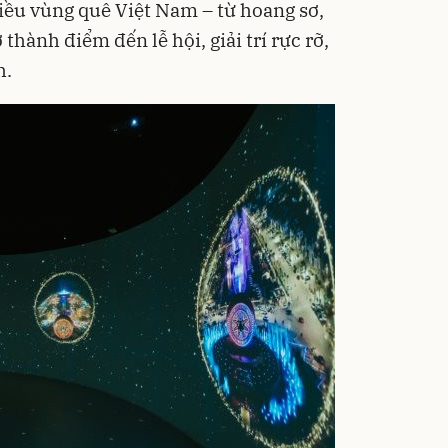
ều vùng quê Việt Nam – từ hoang sơ,
thành điểm đến lễ hội, giải trí rực rỡ,
h.