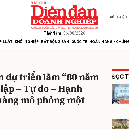
GIỚI THIỆU
bình luận
Thứ Năm,
06/08/2026
P LUẬT
KHỞI NGHIỆP
BẤT ĐỘNG SẢN
QUỐC TẾ
NGÂN HÀNG - CHỨN
 dự triển lãm “80 năm
ĐỌC T
lập – Tự do – Hạnh
Hủy
G
 hàng mô phỏng một