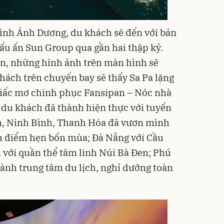
rình Ánh Dương, du khách sẽ đến với
bản
 dấu ấn Sun Group qua gần hai thập kỷ.
n, những hình ảnh trên màn hình sẽ
hách trên chuyến bay sẽ thấy Sa Pa lặng
i giấc mơ chinh phục Fansipan – Nóc nhà
 du khách đã thành hiện thực với tuyến
nh, Ninh Bình, Thanh Hóa đã vươn mình
nh điểm hẹn bốn mùa; Đà Nẵng với Cầu
 với quần thể tâm linh Núi Bà Đen; Phú
hành trung tâm du lịch, nghỉ dưỡng toàn