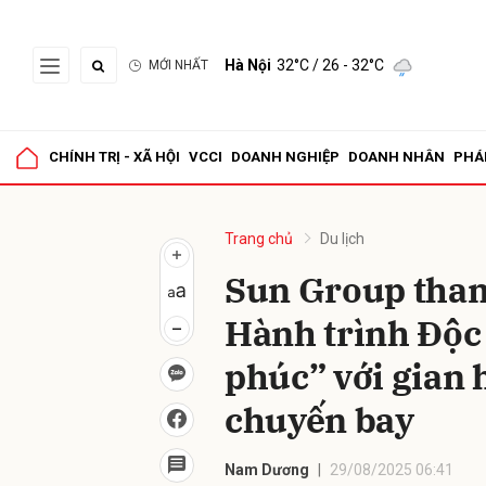
Hà Nội
32°C
/ 26 - 32°C
MỚI NHẤT
Gửi 
CHÍNH TRỊ - XÃ HỘI
VCCI
DOANH NGHIỆP
DOANH NHÂN
PHÁ
Trang chủ
Du lịch
Sun Group tham
Hành trình Độc 
phúc” với gian
chuyến bay
Nam Dương
29/08/2025 06:41