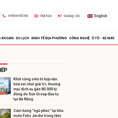
English
0985698786
Đặt báo
Quảng cáo
G KHOÁN
DU LỊCH
KINH TẾ ĐỊA PHƯƠNG
CÔNG NGHỆ
Ô TÔ - XE MÁY
IẾP
Khởi công siêu tổ hợp văn
hóa vui chơi giải trí, thương
ửi
mại dịch vụ gần 80.000 tỷ
đồng do Sun Group đầu tư
tại Đà Nẵng
Cảm hứng “ngũ phúc” tại khu
vườn Feliz Jardin trung tâm