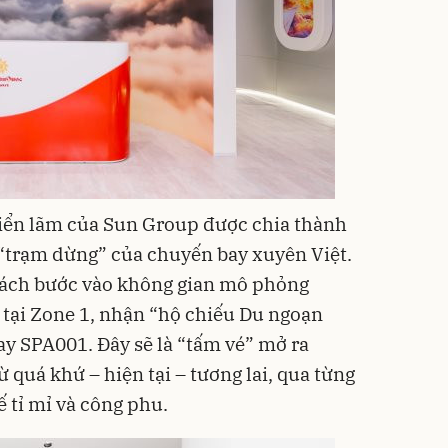
triển lãm của Sun Group được chia thành
 “trạm dừng” của chuyến bay xuyên Việt.
hách bước vào không gian mô phỏng
tại Zone 1, nhận “hộ chiếu Du ngoạn
ay SPA001. Đây sẽ là “tấm vé” mở ra
ừ quá khứ – hiện tại – tương lai, qua từng
ế tỉ mỉ và công phu.