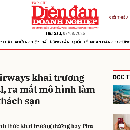
GIỚI THIỆU
bình luận
Thứ Sáu,
07/08/2026
P LUẬT
KHỞI NGHIỆP
BẤT ĐỘNG SẢN
QUỐC TẾ
NGÂN HÀNG - CHỨN
rways khai trương
ĐỌC T
l, ra mắt mô hình làm
Hủy
G
 khách sạn
h thức khai trương đường bay Phú