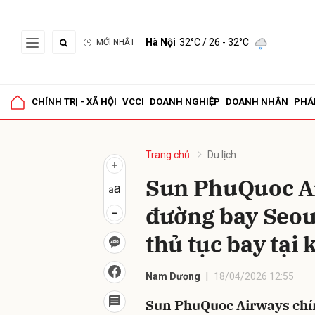
Hà Nội
32°C
/ 26 - 32°C
MỚI NHẤT
Gửi 
CHÍNH TRỊ - XÃ HỘI
VCCI
DOANH NGHIỆP
DOANH NHÂN
PHÁ
Trang chủ
Du lịch
Sun PhuQuoc Ai
đường bay Seou
thủ tục bay tại
Nam Dương
18/04/2026 12:55
Sun PhuQuoc Airways chín