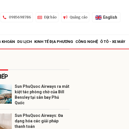
English
0985698786
Đặt báo
Quảng cáo
G KHOÁN
DU LỊCH
KINH TẾ ĐỊA PHƯƠNG
CÔNG NGHỆ
Ô TÔ - XE MÁY
IẾP
Sun PhuQuoc Airways ra mắt
kiệt tác phòng chờ của Bill
ửi
Bensley tại sân bay Phú
Quốc
Sun PhuQuoc Airways: Đa
dạng hóa các giải pháp
thanh toán