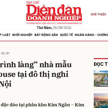
GIỚI THIỆU
bình luận
Thứ Năm,
06/08/2026
P LUẬT
KHỞI NGHIỆP
BẤT ĐỘNG SẢN
QUỐC TẾ
NGÂN HÀNG - CHỨN
ộ dự án
trình làng” nhà mẫu
ĐỌC T
use tại đô thị nghỉ
Hủy
G
Nội
ế độc đáo tại phân khu Kim Ngân – Kim