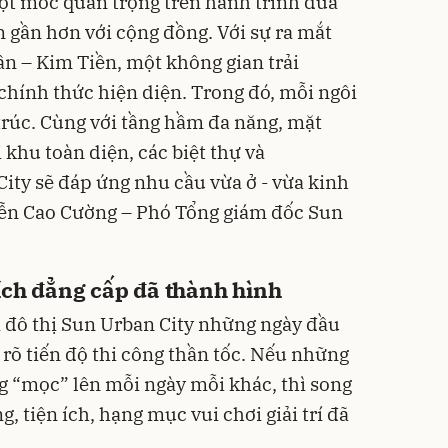
ột mốc quan trọng trên hành trình đưa
gần hơn với cộng đồng. Với sự ra mắt
n – Kim Tiền, một không gian trải
chính thức hiện diện. Trong đó, mỗi ngôi
trúc. Cùng với tầng hầm đa năng, mặt
i khu toàn diện, các biệt thự và
ty sẽ đáp ứng nhu cầu vừa ở - vừa kinh
ễn Cao Cường – Phó Tổng giám đốc Sun
ích đẳng cấp đã thành hình
 đô thị Sun Urban City những ngày đầu
y rõ tiến độ thi công thần tốc. Nếu những
ng “mọc” lên mỗi ngày mỗi khác, thì song
g, tiện ích, hạng mục vui chơi giải trí đã