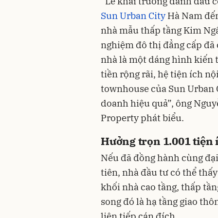
“Lễ khai trương đánh dấu c
Sun Urban City
Hà Nam đến 
nhà mẫu thấp tầng Kim Ngâ
nghiệm đô thị đẳng cấp đã 
nhà là một dáng hình kiến 
tiền rộng rãi, hệ tiện ích nộ
townhouse của Sun Urban Ci
doanh hiệu quả”, ông Nguy
Property phát biểu.
Hưởng trọn 1.001 tiện 
Nếu đã đồng hành cùng đại
tiên, nhà đầu tư có thể thấ
khối nhà cao tầng, thấp tầ
song đó là hạ tầng giao thôn
liên tiếp cán đích.