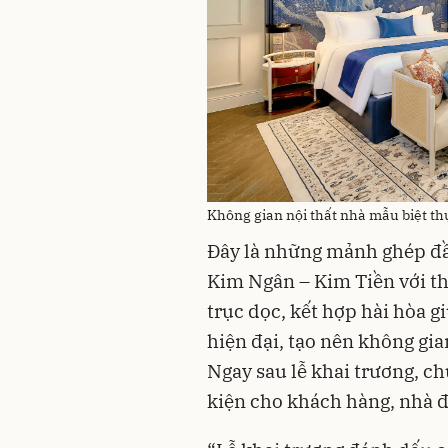
Không gian nội thất nhà mẫu biệt th
Đây là những mảnh ghép đầ
Kim Ngân – Kim Tiền với thi
trục dọc, kết hợp hài hòa g
hiện đại, tạo nên không gia
Ngay sau lễ khai trương, c
kiện cho khách hàng, nhà đ