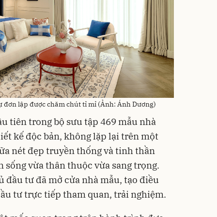
ự đơn lập được chăm chút tỉ mỉ (Ảnh: Ánh Dương)
u tiên trong bộ sưu tập 469 mẫu nhà
ết kế độc bản, không lặp lại trên một
iữa nét đẹp truyền thống và tinh thần
n sống vừa thân thuộc vừa sang trọng.
hủ đầu tư đã mở cửa nhà mẫu, tạo điều
ầu tư trực tiếp tham quan, trải nghiệm.