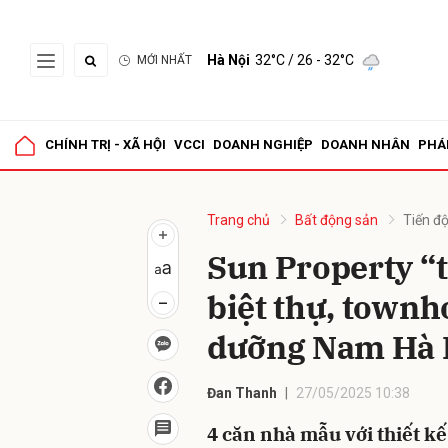
Hà Nội
32°C
/ 26 - 32°C
MỚI NHẤT
Gửi 
CHÍNH TRỊ - XÃ HỘI
VCCI
DOANH NGHIỆP
DOANH NHÂN
PHÁ
Trang chủ
Bất động sản
Tiến đ
Sun Property “
biệt thự, townho
dưỡng Nam Hà 
Đan Thanh
27/05/2025 10:38
4 căn nhà mẫu với thiết k