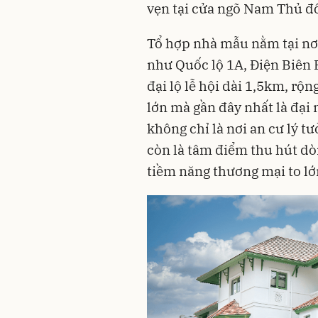
vẹn tại cửa ngõ Nam Thủ đô
Tổ hợp nhà mẫu nằm tại nơi
như Quốc lộ 1A, Điện Biên 
đại lộ lễ hội dài 1,5km, rộ
lớn mà gần đây nhất là đại
không chỉ là nơi an cư lý t
còn là tâm điểm thu hút dò
tiềm năng thương mại to lớ