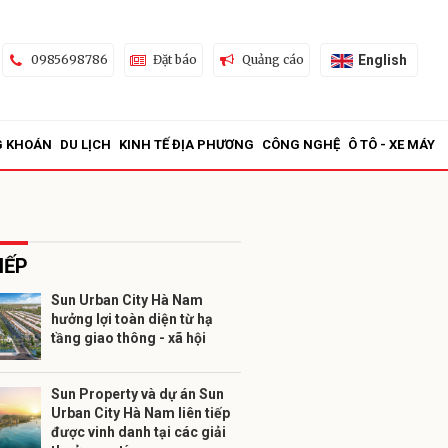
English
0985698786
Đặt báo
Quảng cáo
G KHOÁN
DU LỊCH
KINH TẾ ĐỊA PHƯƠNG
CÔNG NGHỆ
Ô TÔ - XE MÁY
IẾP
Sun Urban City Hà Nam
hưởng lợi toàn diện từ hạ
ửi
tầng giao thông - xã hội
Sun Property và dự án Sun
Urban City Hà Nam liên tiếp
được vinh danh tại các giải