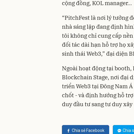
cộng đồng, KOL manager...
“PitchFest là nơi lý tưởng
nhà sáng lập đang định hìn
tôi không chỉ cung cấp nền
đối tác dài hạn hỗ trợ họ xâ
sinh thái Web3,” đại diện B
Ngoài hoạt động tại booth, 
Blockchain Stage, nơi đại d
triển Web3 tại Đông Nam Á 
chốt - và định hướng hỗ tr
duy đầu tư sang tư duy xây
Chia sẻ Facebook
Chia s