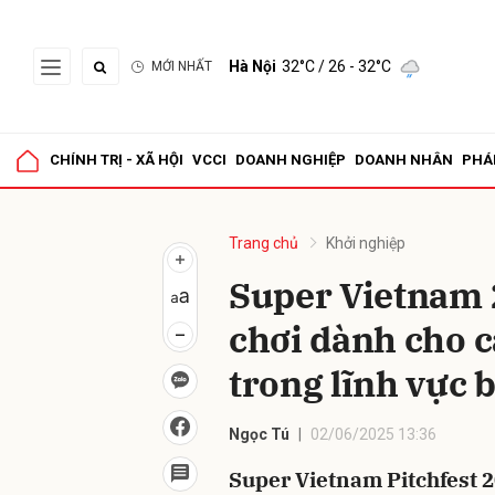
Hà Nội
32°C
/ 26 - 32°C
MỚI NHẤT
Gửi 
CHÍNH TRỊ - XÃ HỘI
VCCI
DOANH NGHIỆP
DOANH NHÂN
PHÁ
Trang chủ
Khởi nghiệp
Super Vietnam 
chơi dành cho c
trong lĩnh vực 
Ngọc Tú
02/06/2025 13:36
Super Vietnam Pitchfest 2