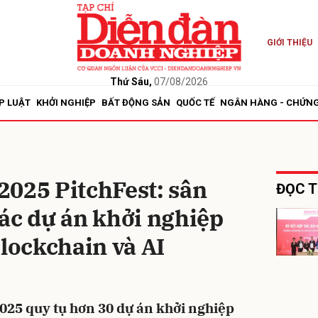
GIỚI THIỆU
bình luận
Thứ Sáu,
07/08/2026
P LUẬT
KHỞI NGHIỆP
BẤT ĐỘNG SẢN
QUỐC TẾ
NGÂN HÀNG - CHỨN
2025 PitchFest: sân
ĐỌC T
ác dự án khởi nghiệp
Hủy
G
blockchain và AI
025 quy tụ hơn 30 dự án khởi nghiệp