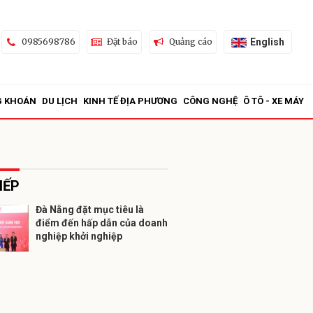
English
0985698786
Đặt báo
Quảng cáo
G KHOÁN
DU LỊCH
KINH TẾ ĐỊA PHƯƠNG
CÔNG NGHỆ
Ô TÔ - XE MÁY
IẾP
Đà Nẵng đặt mục tiêu là
điểm đến hấp dẫn của doanh
ửi
nghiệp khởi nghiệp