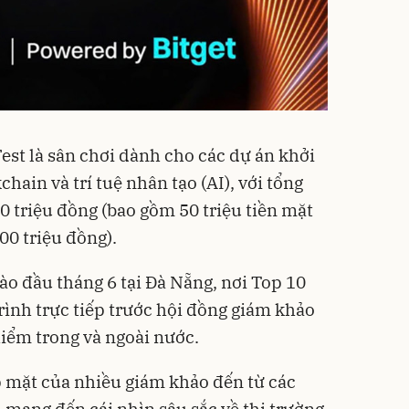
st là sân chơi dành cho các dự án khởi
hain và trí tuệ nhân tạo (AI), với tổng
150 triệu đồng (bao gồm 50 triệu tiền mặt
100 triệu đồng).
ào đầu tháng 6 tại Đà Nẵng, nơi Top 10
trình trực tiếp trước hội đồng giám khảo
iểm trong và ngoài nước.
p mặt của nhiều giám khảo đến từ các
i, mang đến cái nhìn sâu sắc về thị trường