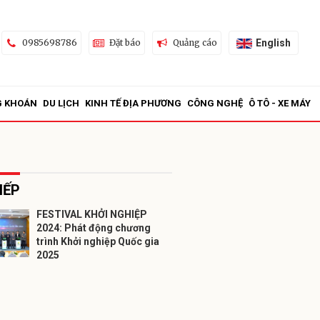
English
0985698786
Đặt báo
Quảng cáo
G KHOÁN
DU LỊCH
KINH TẾ ĐỊA PHƯƠNG
CÔNG NGHỆ
Ô TÔ - XE MÁY
IẾP
FESTIVAL KHỞI NGHIỆP
2024: Phát động chương
ửi
trình Khởi nghiệp Quốc gia
2025