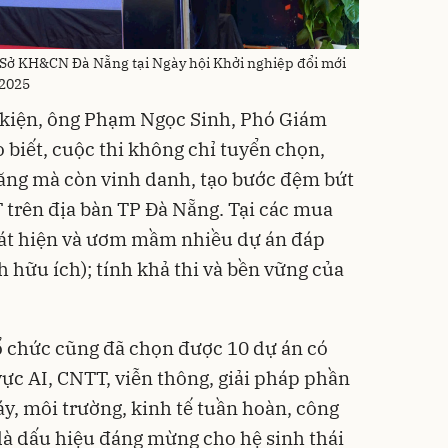
Sở KH&CN Đà Nẵng tại Ngày hội Khởi nghiệp đổi mới
 2025
ự kiện, ông Phạm Ngọc Sinh, Phó Giám
biết, cuộc thi không chỉ tuyển chọn,
năng mà còn vinh danh, tạo bước đệm bứt
trên địa bàn TP Đà Nẵng. Tại các mua
phát hiện và ươm mầm nhiều dự án đáp
h hữu ích); tính khả thi và bền vững của
ổ chức cũng đã chọn được 10 dự án có
vực AI, CNTT, viễn thông, giải pháp phần
, môi trường, kinh tế tuần hoàn, công
là dấu hiệu đáng mừng cho hệ sinh thái