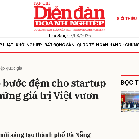
GIỚI THIỆU
bình luận
Thứ Sáu,
07/08/2026
P LUẬT
KHỞI NGHIỆP
BẤT ĐỘNG SẢN
QUỐC TẾ
NGÂN HÀNG - CHỨN
iệp quốc gia
 bước đệm cho startup
ĐỌC T
ững giá trị Việt vươn
Hủy
G
mới sáng tạo thành phố Đà Nẵng -