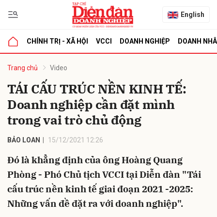
English
CHÍNH TRỊ - XÃ HỘI
VCCI
DOANH NGHIỆP
DOANH NH
bình luận
Trang chủ
Video
TÁI CẤU TRÚC NỀN KINH TẾ:
Doanh nghiệp cần đặt mình
trong vai trò chủ động
BẢO LOAN
15/12/2021 12:26
Đó là khẳng định của ông Hoàng Quang
Hủy
G
Phòng - Phó Chủ tịch VCCI tại Diễn đàn "Tái
cấu trúc nền kinh tế giai đoạn 2021 -2025:
Những vấn đề đặt ra với doanh nghiệp".