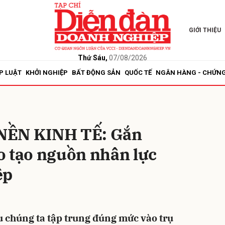
GIỚI THIỆU
bình luận
Thứ Sáu,
07/08/2026
P LUẬT
KHỞI NGHIỆP
BẤT ĐỘNG SẢN
QUỐC TẾ
NGÂN HÀNG - CHỨN
NỀN KINH TẾ: Gắn
o tạo nguồn nhân lực
Hủy
G
ệp
 chúng ta tập trung đúng mức vào trụ