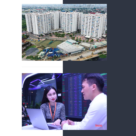
Khơi th
07/08/2026
Phát triển n
dài hạn.
2 nhóm
nghiệp 
07/08/2026
Tại sàn HOS
với lợi nhuậ