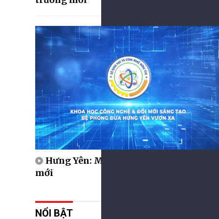
Hưng Yên: Một năm kiến tạo động lực
mới
NỔI BẬT