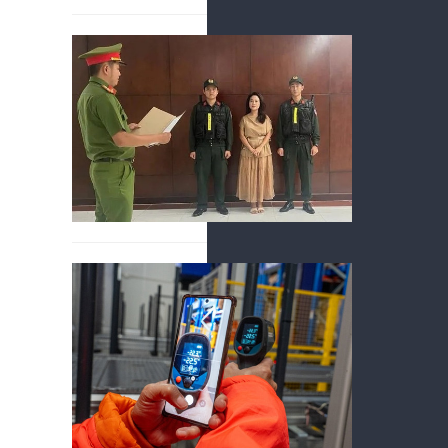
Kiếm t
bản qu
07/08/2026
Liên tiếp cá
cùng với cơ
cao về tuân 
Lãi suấ
án
07/08/2026
Theo ông Ng
xanh không g