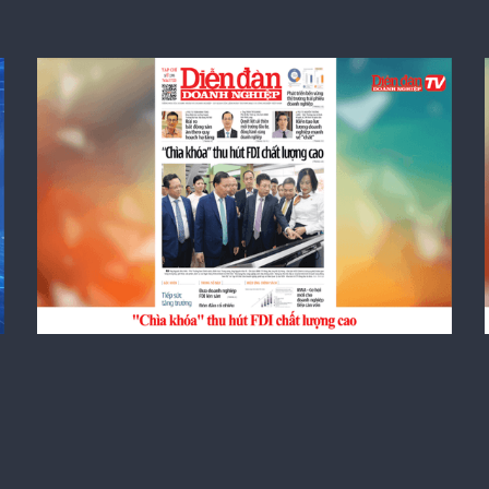
DIỄN ĐÀN DOANH NGHIỆP SỐ 61:
"Chìa khóa" thu hút FDI chất lượng cao