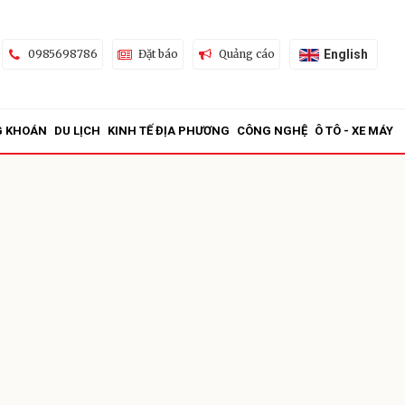
English
0985698786
Đặt báo
Quảng cáo
G KHOÁN
DU LỊCH
KINH TẾ ĐỊA PHƯƠNG
CÔNG NGHỆ
Ô TÔ - XE MÁY
ửi