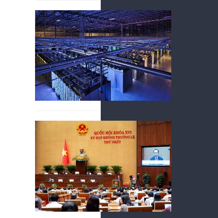
Cơ sở h
Á
07/08/2026
Các tổ chức 
sự thành cô
Một luậ
trường
07/08/2026
Không chỉ t
giản hóa thủ
nghệ còn đẩ