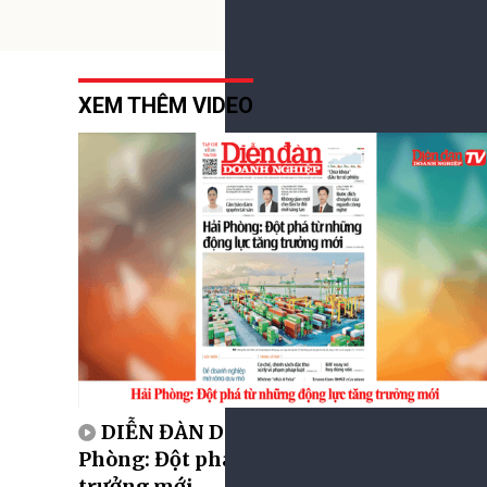
XEM THÊM VIDEO
DIỄN ĐÀN DOANH NGHIỆP SỐ 63: Hải
Phòng: Đột phá từ những động lực tăng
trưởng mới