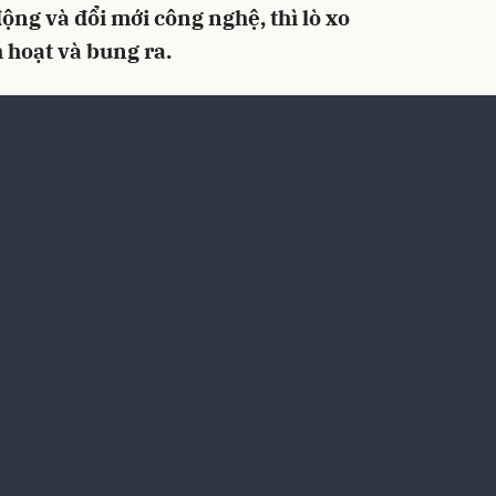
ộng và đổi mới công nghệ, thì lò xo
 hoạt và bung ra.
p với chuyên mục xin gửi về:
n
Theo dõi trên
ẻ Zalo
Số người thích
Xếp theo:
Thời gian