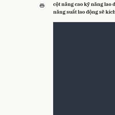
cột nâng cao kỹ năng lao đ
năng suất lao động sẽ kích
Quý vị có thông tin phù hợ
Email:
media@dddn.com.v
Chia sẻ Facebook
Chia s
Gửi bình luận
(0) Bình luận