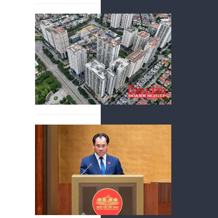
Gỡ điể
07/08/2026
Dự thảo Luậ
nhượng dự á
thủ tục.
Chính p
kinh d
07/08/2026
Được xây dựn
trường dự ki
giảm 40 điều