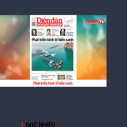
DIỄN ĐÀN DOANH NGHIỆP SỐ 60: Phát
triển kinh tế biển xanh
ĐỌC NHIỀU