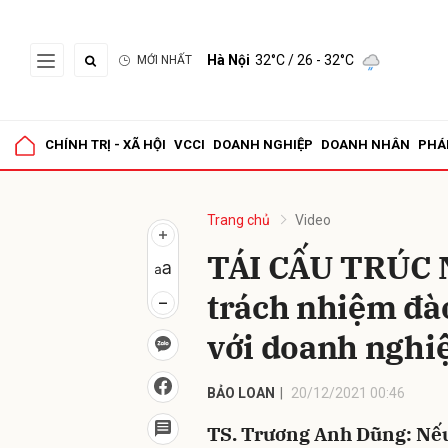
Hà Nội
32°C
/ 26 - 32°C
MỚI NHẤT
Gửi 
CHÍNH TRỊ - XÃ HỘI
VCCI
DOANH NGHIỆP
DOANH NHÂN
PHÁ
Trang chủ
Video
TÁI CẤU TRÚC 
trách nhiệm đà
với doanh nghi
BẢO LOAN
20/12/2021 00:46
TS. Trương Anh Dũng: Nếu