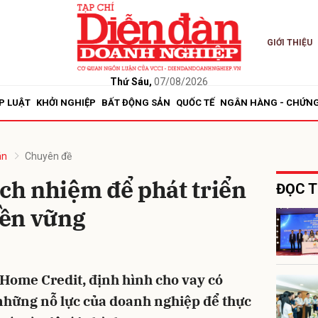
GIỚI THIỆU
bình luận
Thứ Sáu,
07/08/2026
P LUẬT
KHỞI NGHIỆP
BẤT ĐỘNG SẢN
QUỐC TẾ
NGÂN HÀNG - CHỨN
án
Chuyên đề
ách nhiệm để phát triển
ĐỌC T
ền vững
Hủy
G
 Home Credit, định hình cho vay có
những nỗ lực của doanh nghiệp để thực