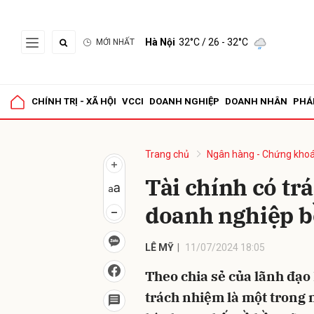
Hà Nội
32°C
/ 26 - 32°C
MỚI NHẤT
Gửi 
CHÍNH TRỊ - XÃ HỘI
VCCI
DOANH NGHIỆP
DOANH NHÂN
PHÁ
Trang chủ
Ngân hàng - Chứng kho
Tài chính có tr
doanh nghiệp b
LÊ MỸ
11/07/2024 18:05
Theo chia sẻ của lãnh đạo
trách nhiệm là một trong 