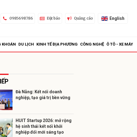
English
0985698786
Đặt báo
Quảng cáo
G KHOÁN
DU LỊCH
KINH TẾ ĐỊA PHƯƠNG
CÔNG NGHỆ
Ô TÔ - XE MÁY
IẾP
Đà Nẵng: Kết nối doanh
nghiệp, tạo giá trị bền vững
ửi
HUIT Startup 2026: mở rộng
hệ sinh thái kết nối khởi
nghiệp đổi mới sáng tạo