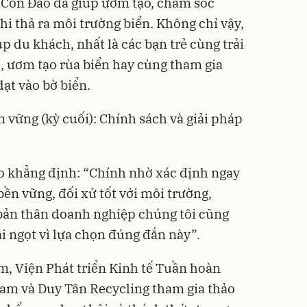
 Côn Đảo đã giúp ươm tạo, chăm sóc
hi thả ra môi trường biển. Không chỉ vậy,
 du khách, nhất là các bạn trẻ cùng trải
, ươm tạo rùa biển hay cùng tham gia
dạt vào bờ biển.
 vững (kỳ cuối): Chính sách và giải pháp
o khẳng định: “Chính nhờ xác định ngay
bền vững, đối xử tốt với môi trường,
 bản thân doanh nghiệp chúng tôi cũng
ái ngọt vì lựa chọn đúng đắn này”.
m, Viện Phát triển Kinh tế Tuần hoàn
nam và Duy Tân Recycling tham gia thảo