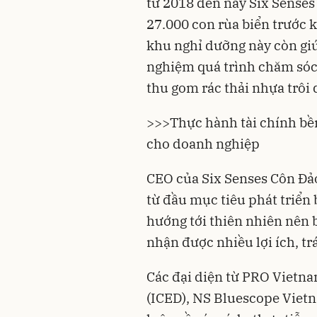
từ 2018 đến nay Six Senses
27.000 con rùa biển trước k
khu nghỉ dưỡng này còn giúp
nghiệm quá trình chăm sóc
thu gom rác thải nhựa trôi 
>>>
Thực hành tài chính bền
cho doanh nghiệp
CEO của Six Senses Côn Đả
từ đầu mục tiêu phát triển 
hướng tới thiên nhiên nên
nhận được nhiều lợi ích, tr
Các đại diện từ PRO Vietna
(ICED), NS Bluescope Viet