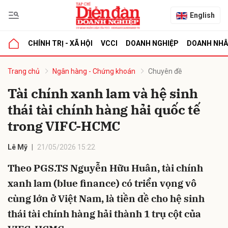
English
CHÍNH TRỊ - XÃ HỘI
VCCI
DOANH NGHIỆP
DOANH NH
bình luận
Trang chủ
Ngân hàng - Chứng khoán
Chuyên đề
Tài chính xanh lam và hệ sinh
thái tài chính hàng hải quốc tế
trong VIFC-HCMC
Lê Mỹ
21/05/2026 15:22
Theo PGS.TS Nguyễn Hữu Huân, tài chính
Hủy
G
xanh lam (blue finance) có triển vọng vô
cùng lớn ở Việt Nam, là tiền đề cho hệ sinh
thái tài chính hàng hải thành 1 trụ cột của