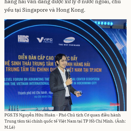
hàng hải vẫn đang được xử lý ở nước ngoài, chủ
yếu tại Singapore và Hong Kong.
PGS.TS Nguyễn Hữu Huân - Phó Chủ tịch Cơ quan điều hành
Trung tâm tài chính quốc tế Việt Nam tại TP Hồ Chí Minh. (Ảnh:
M.Lê)