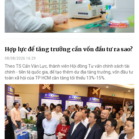
Hợp lực để tăng trưởng cần vốn đầu tư ra sao?
08/08/2026 16:29
Theo TS Cấn Văn Lực, thành viên Hội đồng Tư vấn chính sách tài
chính - tiền tệ quốc gia, để tạo thêm dư địa tăng trưởng, vốn đầu tư
toàn xã hội của TP HCM cần tăng tối thiểu 13%-15%.