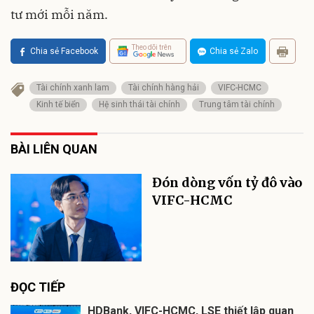
tư mới mỗi năm.
Theo dõi trên
Chia sẻ Facebook
Chia sẻ Zalo
Tài chính xanh lam
Tài chính hàng hải
VIFC-HCMC
Kinh tế biển
Hệ sinh thái tài chính
Trung tâm tài chính
BÀI LIÊN QUAN
Đón dòng vốn tỷ đô vào
VIFC-HCMC
ĐỌC TIẾP
HDBank, VIFC-HCMC, LSE thiết lập quan