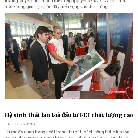
trương, quyết sách mạnh mẽ từ Nghị quyết 57-NQ/TW, khai mở
một không gian rộng lớn đầy triển vọng cho thị trường.
Hệ sinh thái lan toả đầu tư FDI chất lượng cao
08/08/2026 02:04
Thước đo quan trọng nhất trong thu hút thành công FDI là lan tỏa
công nghệ, năng lực quản trị và cơ hội phát triển tạo ra cho doanh