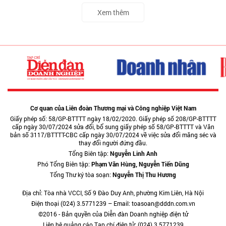
Xem thêm
Cơ quan của Liên đoàn Thương mại và Công nghiệp Việt Nam
Giấy phép số: 58/GP-BTTTT ngày 18/02/2020. Giấy phép số 208/GP-BTTTT
cấp ngày 30/07/2024 sửa đổi, bổ sung giấy phép số 58/GP-BTTTT và Văn
bản số 3117/BTTTT-CBC cấp ngày 30/07/2024 về việc sửa đổi măng séc và
thay đổi người đứng đầu.
Tổng Biên tập:
Nguyễn Linh Anh
Phó Tổng Biên tập:
Phạm Văn Hùng, Nguyễn Tiến Dũng
Tổng Thư ký tòa soạn:
Nguyễn Thị Thu Hương
Địa chỉ: Tòa nhà VCCI, Số 9 Đào Duy Anh, phường Kim Liên, Hà Nội
Điện thoại (024) 3.5771239 – Email: toasoan@dddn.com.vn
©2016 - Bản quyền của Diễn đàn Doanh nghiệp điện tử
Liên hệ quảng cáo Tạp chí điện tử: (024) 3.5771239