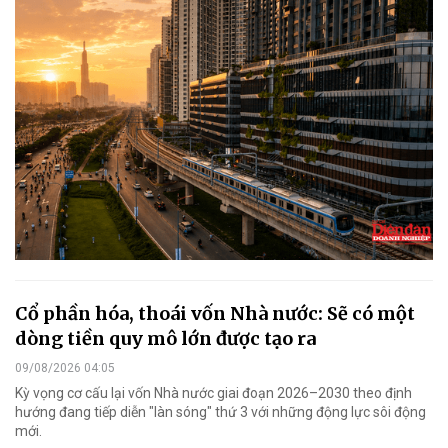
Cổ phần hóa, thoái vốn Nhà nước: Sẽ có một
dòng tiền quy mô lớn được tạo ra
09/08/2026 04:05
Kỳ vọng cơ cấu lại vốn Nhà nước giai đoạn 2026–2030 theo định
hướng đang tiếp diễn "làn sóng" thứ 3 với những động lực sôi động
mới.