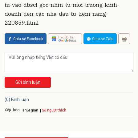
tu-vao-dbscl-goc-nhin-tu-moi-truong-kinh-
doanh-den-cac-nha-dau-tu-tiem-nang-
220859.html
Theo dõi trên
Chia sẻ Facebook
Chia sẻ Zalo
Gửi bình luận
(0) Bình luận
Xếp theo:
Số người thích
Thời gian