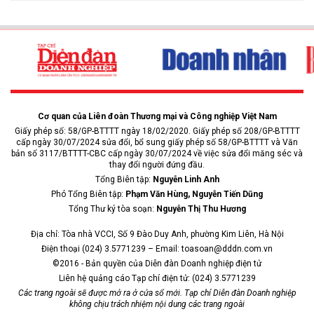
Cơ quan của Liên đoàn Thương mại và Công nghiệp Việt Nam
Giấy phép số: 58/GP-BTTTT ngày 18/02/2020. Giấy phép số 208/GP-BTTTT
cấp ngày 30/07/2024 sửa đổi, bổ sung giấy phép số 58/GP-BTTTT và Văn
bản số 3117/BTTTT-CBC cấp ngày 30/07/2024 về việc sửa đổi măng séc và
thay đổi người đứng đầu.
Tổng Biên tập:
Nguyễn Linh Anh
Phó Tổng Biên tập:
Phạm Văn Hùng, Nguyễn Tiến Dũng
Tổng Thư ký tòa soạn:
Nguyễn Thị Thu Hương
Địa chỉ: Tòa nhà VCCI, Số 9 Đào Duy Anh, phường Kim Liên, Hà Nội
Điện thoại (024) 3.5771239 – Email: toasoan@dddn.com.vn
©2016 - Bản quyền của Diễn đàn Doanh nghiệp điện tử
Liên hệ quảng cáo Tạp chí điện tử: (024) 3.5771239
Các trang ngoài sẽ được mở ra ở cửa sổ mới. Tạp chí Diễn đàn Doanh nghiệp
không chịu trách nhiệm nội dung các trang ngoài