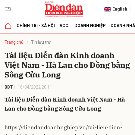
English
CHÍNH TRỊ - XÃ HỘI
VCCI
DOANH NGHIỆP
DOANH NH
bình luận
Trang chủ
Tin lưu trữ
Tài liệu Diễn đàn Kinh doanh
Việt Nam - Hà Lan cho Đồng bằng
Sông Cửu Long
BBT
18/04/2022 20:11
Tài liệu Diễn đàn Kinh doanh Việt Nam - Hà
Hủy
G
Lan cho Đồng bằng Sông Cửu Long
https://diendandoanhnghiep.vn/tai-lieu-dien-