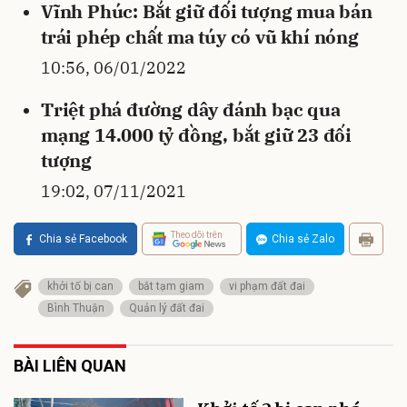
Vĩnh Phúc: Bắt giữ đối tượng mua bán
trái phép chất ma túy có vũ khí nóng
10:56, 06/01/2022
Triệt phá đường dây đánh bạc qua
mạng 14.000 tỷ đồng, bắt giữ 23 đối
tượng
19:02, 07/11/2021
Theo dõi trên
Chia sẻ Facebook
Chia sẻ Zalo
khởi tố bị can
bắt tạm giam
vi phạm đất đai
Bình Thuận
Quản lý đất đai
BÀI LIÊN QUAN