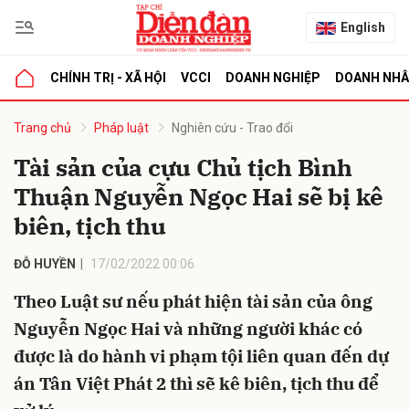
English
CHÍNH TRỊ - XÃ HỘI
VCCI
DOANH NGHIỆP
DOANH NH
bình luận
Trang chủ
Pháp luật
Nghiên cứu - Trao đổi
Tài sản của cựu Chủ tịch Bình
Thuận Nguyễn Ngọc Hai sẽ bị kê
biên, tịch thu
ĐỖ HUYỀN
17/02/2022 00:06
Theo Luật sư nếu phát hiện tài sản của ông
Hủy
G
Nguyễn Ngọc Hai và những người khác có
được là do hành vi phạm tội liên quan đến dự
án Tân Việt Phát 2 thì sẽ kê biên, tịch thu để