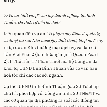
xử lý.
>>Vụ án "đất vàng" vào tay doanh nghiệp tại Bình
Thuận: Đã thực sự đến hồi kết?
Liên quan đến vụ án
“Vi phạm quy định về quản lý,
sử dụng tài sản Nhà nước
gây thất thoát, lãng phí”
xảy
ra tại dự án Khu thương mại dịch vụ và dân cư
Tân Việt Phát 2 (tên thương mại là Queen Pearl
2), P Phú Hài, TP Phan Thiết mà Bộ Công an đã
khởi tố, UBND tỉnh Bình Thuận vừa có văn bản
hoả tốc chỉ đạo các sở, ngành.
Cụ thể, UBND tỉnh Bình Thuận giao Sở Tư pháp
chủ trì, phối hợp với Công an tỉnh, Sở TN&MT và
các cơ quan tại địa phương rà soát các thông tin