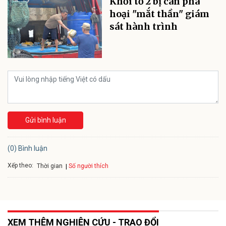
Khởi tố 2 bị can phá
hoại "mắt thần" giám
sát hành trình
Gửi bình luận
(0) Bình luận
Xếp theo:
Số người thích
Thời gian
XEM THÊM NGHIÊN CỨU - TRAO ĐỔI