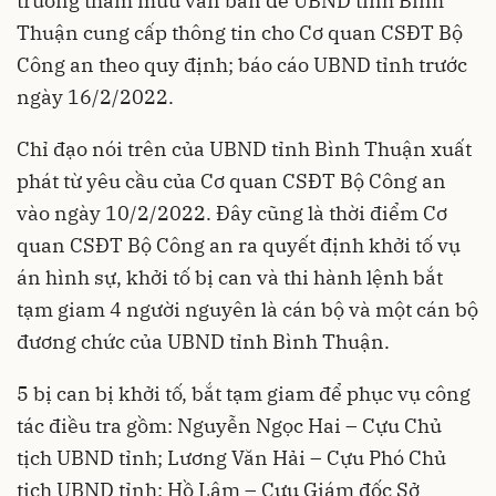
trương tham mưu văn bản để UBND tỉnh Bình
Thuận cung cấp thông tin cho Cơ quan CSĐT Bộ
Công an theo quy định; báo cáo UBND tỉnh trước
ngày 16/2/2022.
Chỉ đạo nói trên của UBND tỉnh Bình Thuận xuất
phát từ yêu cầu của Cơ quan CSĐT Bộ Công an
vào ngày 10/2/2022. Đây cũng là thời điểm Cơ
quan CSĐT
Bộ Công an
ra quyết định khởi tố vụ
án hình sự, khởi tố bị can và thi hành lệnh bắt
tạm giam 4 người nguyên là cán bộ và một cán bộ
đương chức của UBND tỉnh Bình Thuận.
5 bị can bị khởi tố, bắt tạm giam để phục vụ công
tác điều tra gồm: Nguyễn Ngọc Hai – Cựu Chủ
tịch UBND tỉnh; Lương Văn Hải – Cựu Phó Chủ
tịch UBND tỉnh; Hồ Lâm – Cựu Giám đốc Sở