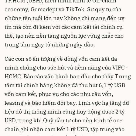
TP.HCM (UEH), Liên minh kinh tế On-chain
economy, Gemadept và TikTok. Sự quy tụ của
những tên tuổi lớn này không chỉ mang đến uy
tín mà còn đi kèm với các cam kết tài chính cụ
thể, tạo nên nền tảng nguồn lực vững chắc cho
trung tâm ngay từ những ngày đầu.
Các con số ấn tượng về dòng vốn cam kết đã
minh chứng cho sức hút và tiềm năng của VIFC-
HCMC. Báo cáo vận hành ban đầu cho thấy Trung
tâm tài chính hàng không đã thu hút 6,1 tỷ USD
vốn cam kết, phục vụ cho các nhu cầu vốn,
leasing và bảo hiểm đội bay. Lĩnh vực hạ tầng dữ
liệu đô thị thông minh cũng huy động được 2 tỷ
USD, trong khi Quỹ đầu tư cho nền kinh tế on-
chain ghi nhận cam kết 1 tỷ USD, tập trung vào