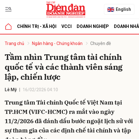
English
CHÍNH TRỊ - XÃ HỘI
VCCI
DOANH NGHIỆP
DOANH NH
bình luận
Trang chủ
Ngân hàng - Chứng khoán
Chuyên đề
Tầm nhìn Trung tâm tài chính
quốc tế và các thành viên sáng
lập, chiến lược
Lê Mỹ
16/02/2026 04:10
Trung tâm Tài chính Quốc tế Việt Nam tại
Hủy
G
TP.HCM (VIFC-HCMC) ra mắt vào ngày
11/2/2026 đã đánh dấu bước ngoặt lịch sử với
sự tham gia của các định chế tài chính và tập