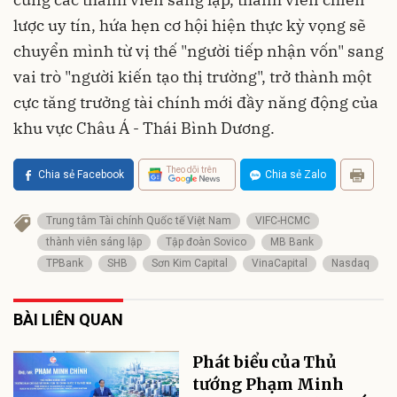
lược uy tín, hứa hẹn cơ hội hiện thực kỳ vọng sẽ
chuyển mình từ vị thế "người tiếp nhận vốn" sang
vai trò "người kiến tạo thị trường", trở thành một
cực tăng trưởng tài chính mới đầy năng động của
khu vực Châu Á - Thái Bình Dương.
Theo dõi trên
Chia sẻ Facebook
Chia sẻ Zalo
Trung tâm Tài chính Quốc tế Việt Nam
VIFC-HCMC
thành viên sáng lập
Tập đoàn Sovico
MB Bank
TPBank
SHB
Sơn Kim Capital
VinaCapital
Nasdaq
BÀI LIÊN QUAN
Phát biểu của Thủ
tướng Phạm Minh