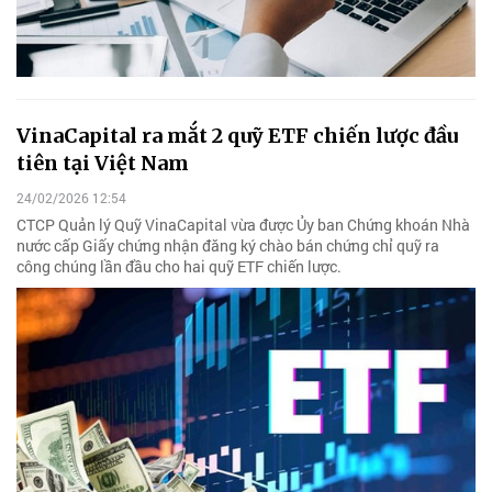
VinaCapital ra mắt 2 quỹ ETF chiến lược đầu
tiên tại Việt Nam
24/02/2026 12:54
CTCP Quản lý Quỹ VinaCapital vừa được Ủy ban Chứng khoán Nhà
nước cấp Giấy chứng nhận đăng ký chào bán chứng chỉ quỹ ra
công chúng lần đầu cho hai quỹ ETF chiến lược.