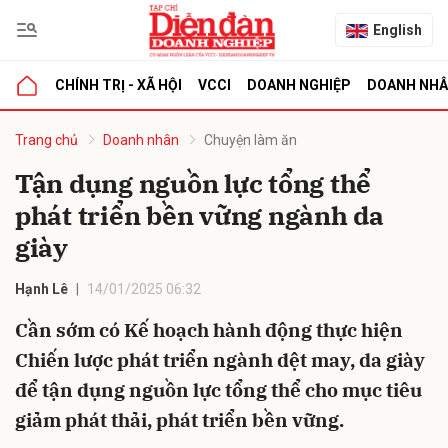
English
CHÍNH TRỊ - XÃ HỘI
VCCI
DOANH NGHIỆP
DOANH NH
bình luận
Trang chủ
Doanh nhân
Chuyện làm ăn
Tận dụng nguồn lực tổng thể
phát triển bền vững ngành da
giày
Hạnh Lê
14/01/2025 06:32
Cần sớm có Kế hoạch hành động thực hiện
Hủy
G
Chiến lược phát triển ngành dệt may, da giày
để tận dụng nguồn lực tổng thể cho mục tiêu
giảm phát thải, phát triển bền vững.