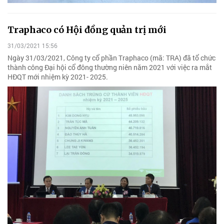
Traphaco có Hội đồng quản trị mới
31/03/2021 15:56
Ngày 31/03/2021, Công ty cổ phần Traphaco (mã: TRA) đã tổ chức
thành công Đại hội cổ đông thường niên năm 2021 với việc ra mắt
HĐQT mới nhiệm kỳ 2021- 2025.