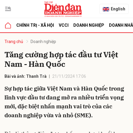
English
CHÍNH TRỊ - XÃ HỘI
VCCI
DOANH NGHIỆP
DOANH NH
bình luận
Trang chủ
Doanh nghiệp
Tăng cường hợp tác đầu tư Việt
Nam - Hàn Quốc
Bài và ảnh: Thanh Trà
21/11/2024 17:06
Sự hợp tác giữa Việt Nam và Hàn Quốc trong
lĩnh vực đầu tư đang mở ra nhiều triển vọng
Hủy
G
mới, đặc biệt nhấn mạnh vai trò của các
doanh nghiệp vừa và nhỏ (SME).