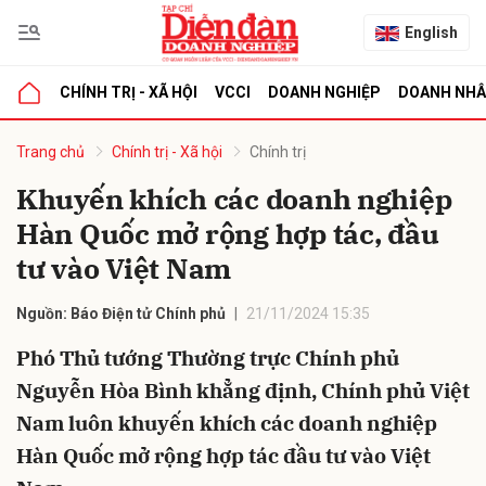
English
CHÍNH TRỊ - XÃ HỘI
VCCI
DOANH NGHIỆP
DOANH NH
bình luận
Trang chủ
Chính trị - Xã hội
Chính trị
Khuyến khích các doanh nghiệp
Hàn Quốc mở rộng hợp tác, đầu
tư vào Việt Nam
Nguồn: Báo Điện tử Chính phủ
21/11/2024 15:35
Phó Thủ tướng Thường trực Chính phủ
Hủy
G
Nguyễn Hòa Bình khẳng định, Chính phủ Việt
Nam luôn khuyến khích các doanh nghiệp
Hàn Quốc mở rộng hợp tác đầu tư vào Việt