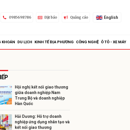
English
0985698786
Đặt báo
Quảng cáo
G KHOÁN
DU LỊCH
KINH TẾ ĐỊA PHƯƠNG
CÔNG NGHỆ
Ô TÔ - XE MÁY
IẾP
Hội nghị kết nối giao thương
giữa doanh nghiệp Nam
ửi
Trung Bộ và doanh nghiệp
Hàn Quốc
Hải Dương: Hỗ trợ doanh
nghiệp ứng dụng nhân tạo và
kết nối giao thương