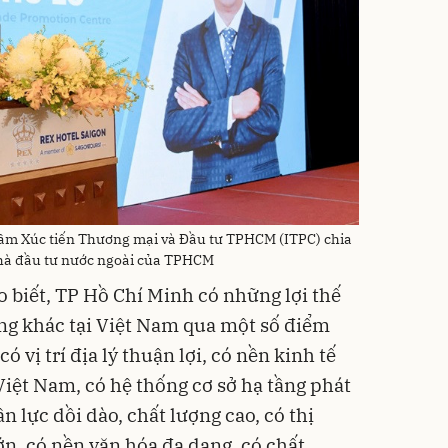
âm Xúc tiến Thương mại và Đầu tư TPHCM (ITPC) chia
 nhà đầu tư nước ngoài của TPHCM
 biết, TP Hồ Chí Minh có những lợi thế
ơng khác tại Việt Nam qua một số điểm
 vị trí địa lý thuận lợi, có nền kinh tế
Việt Nam, có hệ thống cơ sở hạ tầng phát
n lực dồi dào, chất lượng cao, có thị
ớn, có nền văn hóa đa dạng, có chất