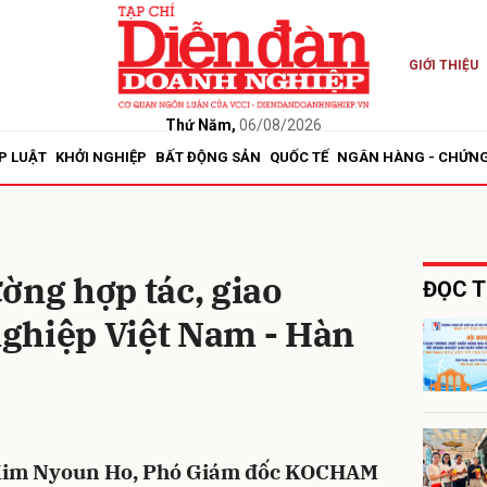
GIỚI THIỆU
bình luận
Thứ Năm,
06/08/2026
P LUẬT
KHỞI NGHIỆP
BẤT ĐỘNG SẢN
QUỐC TẾ
NGÂN HÀNG - CHỨN
ờng hợp tác, giao
ĐỌC T
ghiệp Việt Nam - Hàn
Hủy
G
g Kim Nyoun Ho, Phó Giám đốc KOCHAM