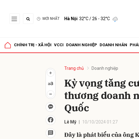
Hà Nội
32°C
/ 26 - 32°C
MỚI NHẤT
Gửi 
CHÍNH TRỊ - XÃ HỘI
VCCI
DOANH NGHIỆP
DOANH NHÂN
PHÁ
Trang chủ
Doanh nghiệp
Kỳ vọng tăng cư
thương doanh n
Quốc
Lê Mỹ
10/10/2024 01:27
Đây là phát biểu của ôn