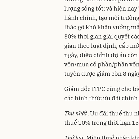
lượng sống tốt; và hiện nay
hành chính, tạo môi trường
tháo gỡ khó khăn vướng mắ
30% thời gian giải quyết cá
gian theo luật định, cấp mớ
ngày, điều chỉnh dự án còn 
vốn/mua cổ phần/phần vốn g
tuyến được giảm còn 8 ngà
Giám đốc ITPC cũng cho bi
các hình thức ưu đãi chính
Thứ nhất
, Ưu đãi thuế thu 
thuế 10% trong thời hạn 1
Thứ hai
, Miễn thuế nhập kh