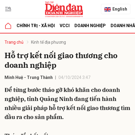
English
CHÍNH TRỊ - XÃ HỘI
VCCI
DOANH NGHIỆP
DOANH NH
bình luận
Trang chủ
Kinh tế địa phương
Hỗ trợ kết nối giao thương cho
doanh nghiệp
Minh Huệ - Trung Thành
04/10/2024 3:47
Để từng bước tháo gỡ khó khăn cho doanh
nghiệp, tỉnh Quảng Ninh đang tiến hành
Hủy
G
nhiều giải pháp hỗ trợ kết nối giao thương tìm
đầu ra cho sản phẩm.