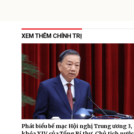
XEM THÊM CHÍNH TRỊ
Phát biểu bế mạc Hội nghị Trung ương 3,
khóa XIV của Tổng Bí thư, Chủ tịch nước