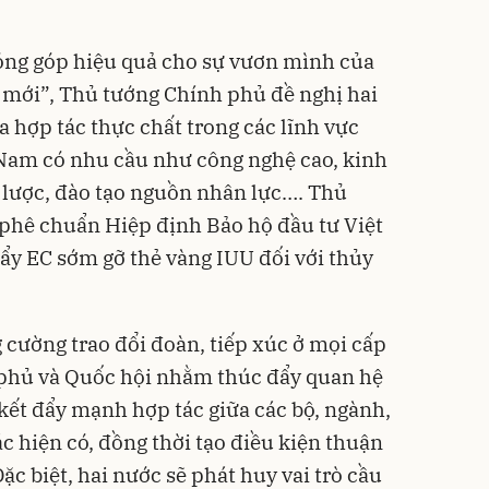
đóng góp hiệu quả cho sự vươn mình của
 mới”, Thủ tướng Chính phủ đề nghị hai
hợp tác thực chất trong các lĩnh vực
 Nam có nhu cầu như công nghệ cao, kinh
n lược, đào tạo nguồn nhân lực…. Thủ
phê chuẩn Hiệp định Bảo hộ đầu tư Việt
ẩy EC sớm gỡ thẻ vàng IUU đối với thủy
g cường trao đổi đoàn, tiếp xúc ở mọi cấp
 phủ và Quốc hội nhằm thúc đẩy quan hệ
ết đẩy mạnh hợp tác giữa các bộ, ngành,
ác hiện có, đồng thời tạo điều kiện thuận
ặc biệt, hai nước sẽ phát huy vai trò cầu