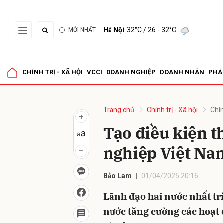
Hà Nội
32°C
/ 26 - 32°C
MỚI NHẤT
Gửi 
CHÍNH TRỊ - XÃ HỘI
VCCI
DOANH NGHIỆP
DOANH NHÂN
PHÁ
Trang chủ
Chính trị - Xã hội
Chín
Tạo điều kiện t
nghiệp Việt Nam
Bảo Lam
01/04/2025 20:16
Lãnh đạo hai nước nhất tr
nước tăng cường các hoạt 