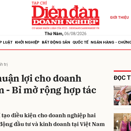
GIỚI THIỆU
bình luận
Thứ Năm,
06/08/2026
P LUẬT
KHỞI NGHIỆP
BẤT ĐỘNG SẢN
QUỐC TẾ
NGÂN HÀNG - CHỨN
h trị
huận lợi cho doanh
ĐỌC T
 - Bỉ mở rộng hợp tác
Hủy
G
í tạo điều kiện cho doanh nghiệp hai
động đầu tư và kinh doanh tại Việt Nam