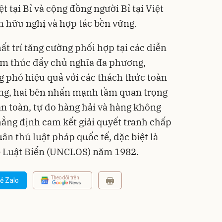
t tại Bỉ và cộng đồng người Bỉ tại Việt
 hữu nghị và hợp tác bền vững.
t trí tăng cường phối hợp tại các diễn
ằm thúc đẩy chủ nghĩa đa phương,
g phó hiệu quả với các thách thức toàn
ông, hai bên nhấn mạnh tầm quan trọng
an toàn, tự do hàng hải và hàng không
hẳng định cam kết giải quyết tranh chấp
ân thủ luật pháp quốc tế, đặc biệt là
ề Luật Biển (UNCLOS) năm 1982.
Theo dõi trên
ẻ Zalo