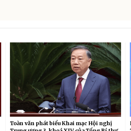
Toàn văn phát biểu Khai mạc Hội nghị
Trung ương 3, khoá XIV của Tổng Bí thư,