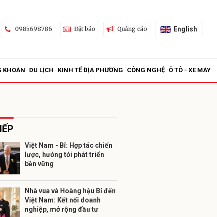
English
0985698786
Đặt báo
Quảng cáo
G KHOÁN
DU LỊCH
KINH TẾ ĐỊA PHƯƠNG
CÔNG NGHỆ
Ô TÔ - XE MÁY
IẾP
Việt Nam - Bỉ: Hợp tác chiến
lược, hướng tới phát triển
ửi
bền vững
Nhà vua và Hoàng hậu Bỉ đến
Việt Nam: Kết nối doanh
nghiệp, mở rộng đầu tư