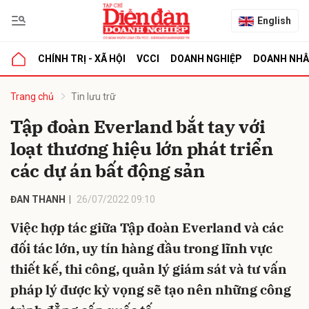
English
CHÍNH TRỊ - XÃ HỘI
VCCI
DOANH NGHIỆP
DOANH NH
bình luận
Trang chủ
Tin lưu trữ
Tập đoàn Everland bắt tay với
loạt thương hiệu lớn phát triển
các dự án bất động sản
ĐAN THANH
26/07/2022 09:10
Việc hợp tác giữa Tập đoàn Everland và các
Hủy
G
đối tác lớn, uy tín hàng đầu trong lĩnh vực
thiết kế, thi công, quản lý giám sát và tư vấn
pháp lý được kỳ vọng sẽ tạo nên những công