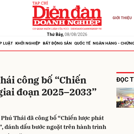
GIỚI THIỆU
bình luận
Thứ Bảy,
08/08/2026
P LUẬT
KHỞI NGHIỆP
BẤT ĐỘNG SẢN
QUỐC TẾ
NGÂN HÀNG - CHỨN
hái công bố “Chiến
ĐỌC T
 giai đoạn 2025–2033”
Hủy
G
Phú Thái đã công bố “Chiến lược phát
”, đánh dấu bước ngoặt trên hành trình