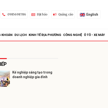
English
0985698786
Đặt báo
Quảng cáo
G KHOÁN
DU LỊCH
KINH TẾ ĐỊA PHƯƠNG
CÔNG NGHỆ
Ô TÔ - XE MÁY
IẾP
Kế nghiệp sáng tạo trong
doanh nghiệp gia đình
ửi