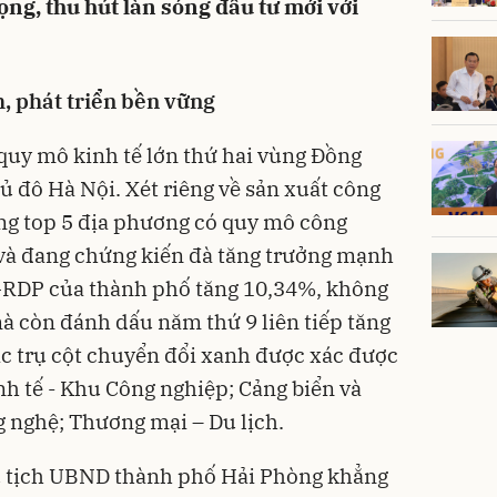
ng, thu hút làn sóng đầu tư mới với
, phát triển bền vững
quy mô kinh tế lớn thứ hai vùng Đồng
ủ đô Hà Nội. Xét riêng về sản xuất công
ng top 5 địa phương có quy mô công
 và đang chứng kiến đà tăng trưởng mạnh
GRDP của thành phố tăng 10,34%, không
à còn đánh dấu năm thứ 9 liên tiếp tăng
ác trụ cột chuyển đổi xanh được xác được
nh tế - Khu Công nghiệp; Cảng biển và
g nghệ; Thương mại – Du lịch.
 tịch UBND thành phố Hải Phòng khẳng