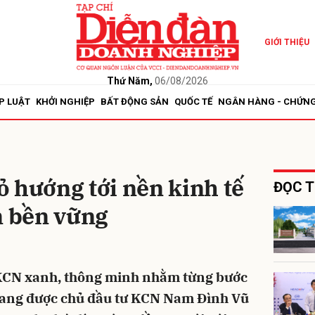
GIỚI THIỆU
bình luận
Thứ Năm,
06/08/2026
P LUẬT
KHỞI NGHIỆP
BẤT ĐỘNG SẢN
QUỐC TẾ
NGÂN HÀNG - CHỨN
 hướng tới nền kinh tế
ĐỌC T
n bền vững
Hủy
G
 KCN xanh, thông minh nhằm từng bước
đang được chủ đầu tư KCN Nam Đình Vũ