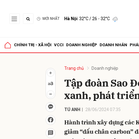
Hà Nội
32°C
/ 26 - 32°C
MỚI NHẤT
Gửi 
CHÍNH TRỊ - XÃ HỘI
VCCI
DOANH NGHIỆP
DOANH NHÂN
PHÁ
Trang chủ
Doanh nghiệp
Tập đoàn Sao Đỏ
xanh, phát triể
TÚ ANH
28/06/2024 07:35
Hành trình xây dựng các
giảm “dấu chân carbon” 