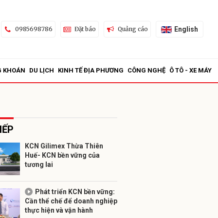
English
0985698786
Đặt báo
Quảng cáo
G KHOÁN
DU LỊCH
KINH TẾ ĐỊA PHƯƠNG
CÔNG NGHỆ
Ô TÔ - XE MÁY
IẾP
KCN Gilimex Thừa Thiên
Huế- KCN bền vững của
ửi
tương lai
Phát triển KCN bền vững:
Cần thể chế để doanh nghiệp
thực hiện và vận hành