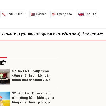
English
0985698786
Đặt báo
Quảng cáo
G KHOÁN
DU LỊCH
KINH TẾ ĐỊA PHƯƠNG
CÔNG NGHỆ
Ô TÔ - XE MÁY
IẾP
Chi bộ T&T Group được
công nhận là chi bộ hoàn
ửi
thành xuất sắc năm 2025
32 năm T&T Group: Hành
trình đồng hành kiến tạo hạ
tầng chiến lược quốc gia