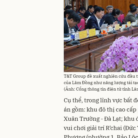
T&T Group đề xuất nghiên cứu đầu tư
của Lâm Đồng như năng lượng tái tạ
(Ảnh: Cổng thông tin điện tử tỉnh L
Cụ thể, trong lĩnh vực bất 
án gồm: khu đô thị cao cấp
Xuân Trường - Đà Lạt; khu đ
vui chơi giải trí R’chai (Đứ
Phương (phường 1, Bảo Lộc