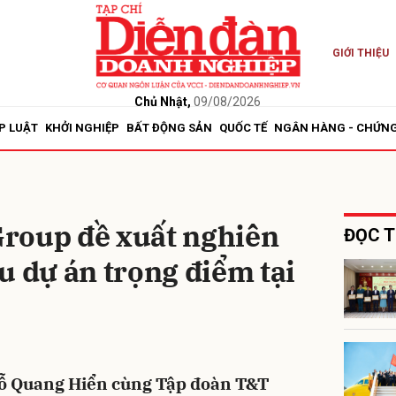
GIỚI THIỆU
bình luận
Chủ Nhật,
09/08/2026
P LUẬT
KHỞI NGHIỆP
BẤT ĐỘNG SẢN
QUỐC TẾ
NGÂN HÀNG - CHỨN
roup đề xuất nghiên
ĐỌC T
u dự án trọng điểm tại
Hủy
G
Đỗ Quang Hiển cùng Tập đoàn T&T