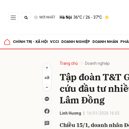
Hà Nội
36°C
/ 26 - 37°C
MỚI NHẤT
Gửi 
CHÍNH TRỊ - XÃ HỘI
VCCI
DOANH NGHIỆP
DOANH NHÂN
PHÁ
Trang chủ
Doanh nghiệp
Tập đoàn T&T G
cứu đầu tư nhiề
Lâm Đồng
Linh Hương
16/01/2026 16:02
Chiều 15/1, doanh nhân 