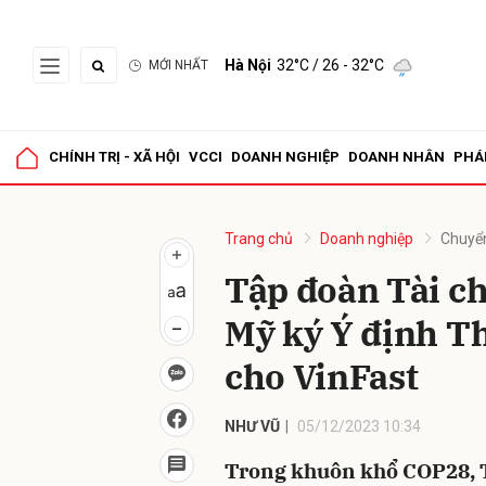
Hà Nội
32°C
/ 26 - 32°C
MỚI NHẤT
Gửi 
CHÍNH TRỊ - XÃ HỘI
VCCI
DOANH NGHIỆP
DOANH NHÂN
PHÁ
Trang chủ
Doanh nghiệp
Chuyể
Tập đoàn Tài ch
Mỹ ký Ý định Th
cho VinFast
NHƯ VŨ
05/12/2023 10:34
Trong khuôn khổ COP28, T