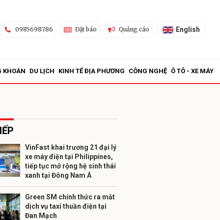
English
0985698786
Đặt báo
Quảng cáo
G KHOÁN
DU LỊCH
KINH TẾ ĐỊA PHƯƠNG
CÔNG NGHỆ
Ô TÔ - XE MÁY
IẾP
VinFast khai trương 21 đại lý
xe máy điện tại Philippines,
ửi
tiếp tục mở rộng hệ sinh thái
xanh tại Đông Nam Á
Green SM chính thức ra mắt
dịch vụ taxi thuần điện tại
Đan Mạch