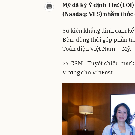
Mỹ đã ký Ý định Thư (LOI) 
(Nasdaq: VFS) nhằm thúc đ
Sự kiện khẳng định cam kết
Bên, đồng thời góp phần tí
Toàn diện Việt Nam – Mỹ.
>> GSM - Tuyệt chiêu mark
Vượng cho VinFast