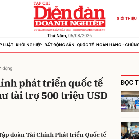
GIỚI THIỆU
bình luận
Thứ Năm,
06/08/2026
P LUẬT
KHỞI NGHIỆP
BẤT ĐỘNG SẢN
QUỐC TẾ
NGÂN HÀNG - CHỨN
n động
ính phát triển quốc tế
ĐỌC T
ư tài trợ 500 triệu USD
Hủy
G
ập đoàn Tài Chính Phát triển Quốc tế