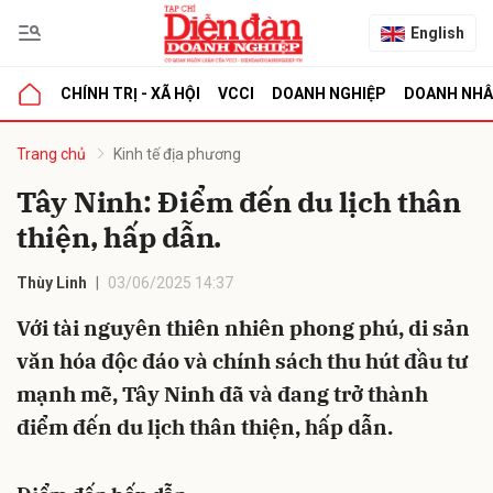
English
CHÍNH TRỊ - XÃ HỘI
VCCI
DOANH NGHIỆP
DOANH NH
bình luận
Trang chủ
Kinh tế địa phương
Tây Ninh: Điểm đến du lịch thân
thiện, hấp dẫn.
Thùy Linh
03/06/2025 14:37
Với tài nguyên thiên nhiên phong phú, di sản
văn hóa độc đáo và chính sách thu hút đầu tư
Hủy
G
mạnh mẽ, Tây Ninh đã và đang trở thành
điểm đến du lịch thân thiện, hấp dẫn.