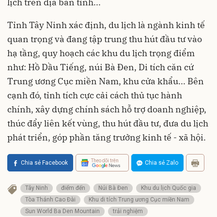
lịch trên địa bàn tỉnh...
Tỉnh Tây Ninh xác định, du lịch là ngành kinh tế
quan trọng và đang tập trung thu hút đầu tư vào
hạ tầng, quy hoạch các khu du lịch trọng điểm
như: Hồ Dầu Tiếng, núi Bà Đen, Di tích căn cứ
Trung ương Cục miền Nam, khu cửa khẩu... Bên
cạnh đó, tỉnh tích cực cải cách thủ tục hành
chính, xây dựng chính sách hỗ trợ doanh nghiệp,
thúc đẩy liên kết vùng, thu hút đầu tư, đưa du lịch
phát triển, góp phần tăng trưởng kinh tế - xã hội.
Theo dõi trên
Chia sẻ Facebook
Chia sẻ Zalo
Tây Ninh
điểm đến
Núi Bà Đen
Khu du lịch Quốc gia
Tòa Thánh Cao Đài
Khu di tích Trung ương Cục miền Nam
Sun World Ba Den Mountain
trải nghiệm