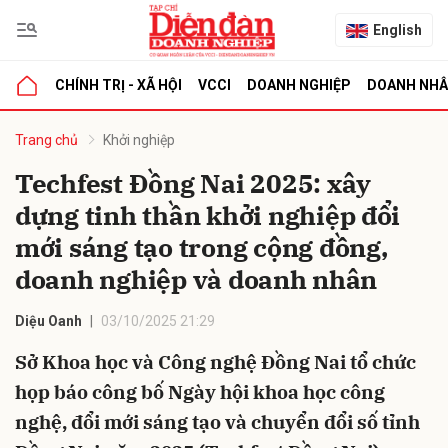
English
CHÍNH TRỊ - XÃ HỘI
VCCI
DOANH NGHIỆP
DOANH NH
bình luận
Trang chủ
Khởi nghiệp
Techfest Đồng Nai 2025: xây
dựng tinh thần khởi nghiệp đổi
mới sáng tạo trong cộng đồng,
doanh nghiệp và doanh nhân
Diệu Oanh
03/10/2025 21:29
Hủy
G
Sở Khoa học và Công nghệ Đồng Nai tổ chức
họp báo công bố Ngày hội khoa học công
nghệ, đổi mới sáng tạo và chuyển đổi số tỉnh