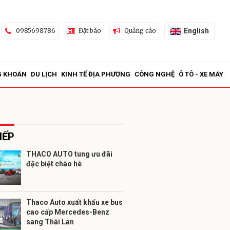
English
0985698786
Đặt báo
Quảng cáo
G KHOÁN
DU LỊCH
KINH TẾ ĐỊA PHƯƠNG
CÔNG NGHỆ
Ô TÔ - XE MÁY
IẾP
THACO AUTO tung ưu đãi
đặc biệt chào hè
ửi
Thaco Auto xuất khẩu xe bus
cao cấp Mercedes-Benz
sang Thái Lan