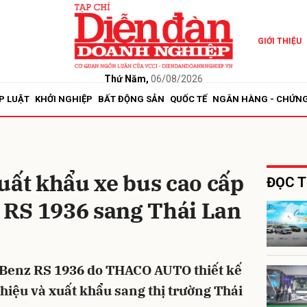
GIỚI THIỆU
bình luận
Thứ Năm,
06/08/2026
P LUẬT
KHỞI NGHIỆP
BẤT ĐỘNG SẢN
QUỐC TẾ
NGÂN HÀNG - CHỨN
t khẩu xe bus cao cấp
ĐỌC T
RS 1936 sang Thái Lan
Hủy
G
-Benz RS 1936 do THACO AUTO thiết kế
thiệu và xuất khẩu sang thị trường Thái