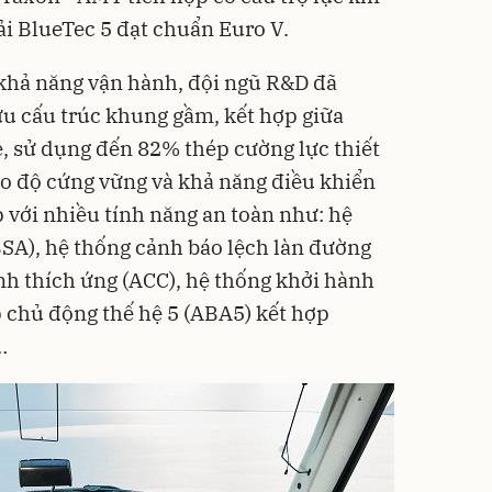
ải BlueTec 5 đạt chuẩn Euro V.
à khả năng vận hành, đội ngũ R&D đã
ưu cấu trúc khung gầm, kết hợp giữa
, sử dụng đến 82% thép cường lực thiết
o độ cứng vững và khả năng điều khiển
 với nhiều tính năng an toàn như: hệ
SA), hệ thống cảnh báo lệch làn đường
nh thích ứng (ACC), hệ thống khởi hành
 chủ động thế hệ 5 (ABA5) kết hợp
…