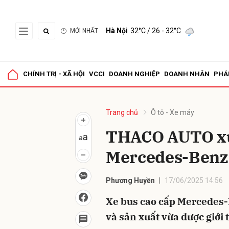
Hà Nội
32°C
/ 26 - 32°C
MỚI NHẤT
Gửi 
CHÍNH TRỊ - XÃ HỘI
VCCI
DOANH NGHIỆP
DOANH NHÂN
PHÁ
Trang chủ
Ô tô - Xe máy
THACO AUTO xuấ
Mercedes-Benz 
Phương Huyền
17/06/2025 14:56
Xe bus cao cấp Mercedes
và sản xuất vừa được giới 