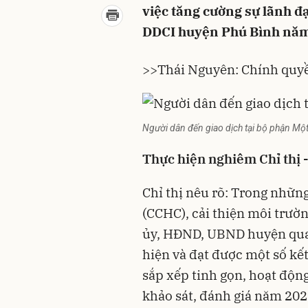
việc tăng cường sự lãnh đạ
DDCI huyện Phú Bình năm 
>>
Thái Nguyên: Chính quyề
Người dân đến giao dịch tại bộ phận Mộ
Thực hiện nghiêm Chỉ thị 
Chỉ thị nêu rõ: Trong nhữn
(CCHC), cải thiện môi trườ
ủy, HĐND, UBND huyện quan 
hiện và đạt được một số kế
sắp xếp tinh gọn, hoạt động
khảo sát, đánh giá năm 202