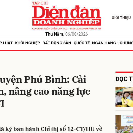
GIỚI THIỆU
bình luận
Thứ Năm,
06/08/2026
P LUẬT
KHỞI NGHIỆP
BẤT ĐỘNG SẢN
QUỐC TẾ
NGÂN HÀNG - CHỨN
uyện Phú Bình: Cải
ĐỌC T
, nâng cao năng lực
Hủy
G
I
ã ký ban hành Chỉ thị số 12-CT/HU về