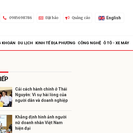
English
0985698786
Đặt báo
Quảng cáo
G KHOÁN
DU LỊCH
KINH TẾ ĐỊA PHƯƠNG
CÔNG NGHỆ
Ô TÔ - XE MÁY
IẾP
Cải cách hành chính ở Thái
Nguyên: Vì sự hài lòng của
ửi
người dân và doanh nghiệp
Khẳng định hình ảnh người
nữ doanh nhân Việt Nam
hiện đại