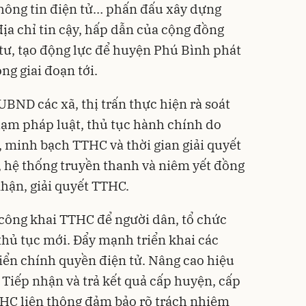
hông tin điện tử… phấn đấu xây dựng
ịa chỉ tin cậy, hấp dẫn của cộng đồng
tư, tạo động lực để huyện Phú Bình phát
ng giai đoạn tới.
UBND các xã, thị trấn thực hiện rà soát
hạm pháp luật, thủ tục hành chính do
, minh bạch TTHC và thời gian giải quyết
ử, hệ thống truyền thanh và niêm yết đồng
nhận, giải quyết TTHC.
công khai TTHC để người dân, tổ chức
 thủ tục mới. Đẩy mạnh triển khai các
riển chính quyền điện tử. Nâng cao hiệu
Tiếp nhận và trả kết quả cấp huyện, cấp
THC liên thông đảm bảo rõ trách nhiệm