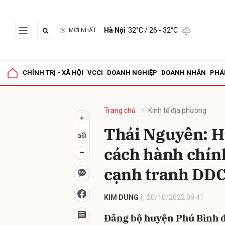
Hà Nội
32°C
/ 26 - 32°C
MỚI NHẤT
Gửi 
CHÍNH TRỊ - XÃ HỘI
VCCI
DOANH NGHIỆP
DOANH NHÂN
PHÁ
Trang chủ
Kinh tế địa phương
Thái Nguyên: H
cách hành chính
cạnh tranh DDC
KIM DUNG
20/10/2022 09:41
Đảng bộ huyện Phú Bình đ