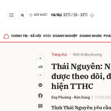
Hà Nội
32°C
/ 26 - 32°C
MỚI NHẤT
Gửi 
CHÍNH TRỊ - XÃ HỘI
VCCI
DOANH NGHIỆP
DOANH NHÂN
PHÁ
Trang chủ
Kinh tế địa phương
Thái Nguyên: N
được theo dõi, 
hiện TTHC
Duy Phường - Kim Dung
19/02/202
Tỉnh Thái Nguyên yêu cầu