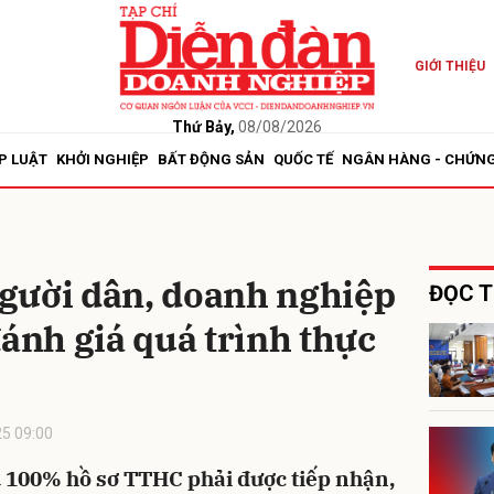
GIỚI THIỆU
bình luận
Thứ Bảy,
08/08/2026
P LUẬT
KHỞI NGHIỆP
BẤT ĐỘNG SẢN
QUỐC TẾ
NGÂN HÀNG - CHỨN
gười dân, doanh nghiệp
ĐỌC T
đánh giá quá trình thực
Hủy
G
5 09:00
 100% hồ sơ TTHC phải được tiếp nhận,