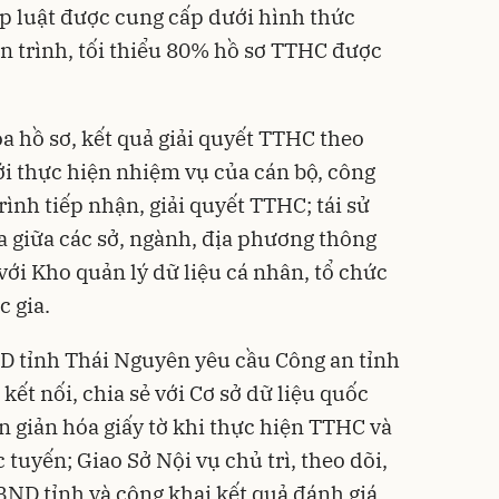
p luật được cung cấp dưới hình thức
àn trình, tối thiểu 80% hồ sơ TTHC được
a hồ sơ, kết quả giải quyết TTHC theo
ới thực hiện nhiệm vụ của cán bộ, công
rình tiếp nhận, giải quyết TTHC; tái sử
a giữa các sở, ngành, địa phương thông
 với Kho quản lý dữ liệu cá nhân, tổ chức
c gia.
D tỉnh Thái Nguyên yêu cầu Công an tỉnh
 kết nối, chia sẻ với Cơ sở dữ liệu quốc
ơn giản hóa giấy tờ khi thực hiện TTHC và
tuyến; Giao Sở Nội vụ chủ trì, theo dõi,
BND tỉnh và công khai kết quả đánh giá