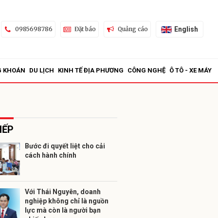
English
0985698786
Đặt báo
Quảng cáo
G KHOÁN
DU LỊCH
KINH TẾ ĐỊA PHƯƠNG
CÔNG NGHỆ
Ô TÔ - XE MÁY
IẾP
Bước đi quyết liệt cho cải
cách hành chính
ửi
Với Thái Nguyên, doanh
nghiệp không chỉ là nguồn
lực mà còn là người bạn