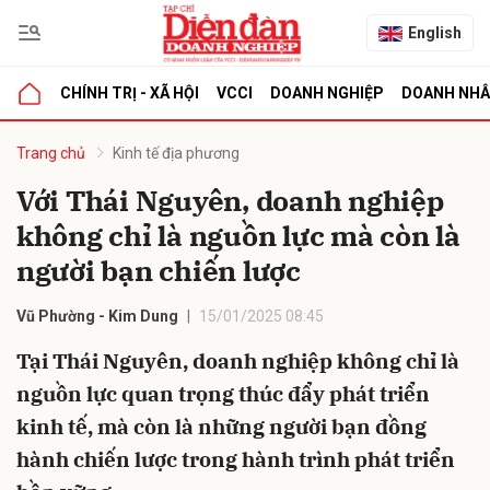
English
CHÍNH TRỊ - XÃ HỘI
VCCI
DOANH NGHIỆP
DOANH NH
bình luận
Trang chủ
Kinh tế địa phương
Với Thái Nguyên, doanh nghiệp
không chỉ là nguồn lực mà còn là
người bạn chiến lược
Vũ Phường - Kim Dung
15/01/2025 08:45
Tại Thái Nguyên, doanh nghiệp không chỉ là
Hủy
G
nguồn lực quan trọng thúc đẩy phát triển
kinh tế, mà còn là những người bạn đồng
hành chiến lược trong hành trình phát triển