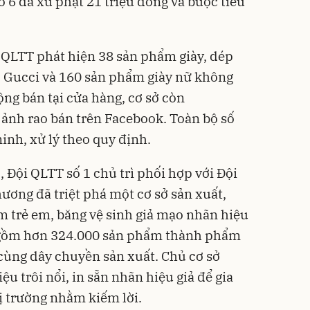
ố 6 đã xử phạt 21 triệu đồng và buộc tiêu
g QLTT phát hiện 38 sản phẩm giày, dép
 Gucci và 160 sản phẩm giày nữ không
ng bán tại cửa hàng, cơ sở còn
 ảnh rao bán trên Facebook. Toàn bộ số
inh, xử lý theo quy định.
 Đội QLTT số 1 chủ trì phối hợp với Đội
ương đã triệt phá một cơ sở sản xuất,
m trẻ em, băng vệ sinh giả mạo nhãn hiệu
iữ gồm hơn 324.000 sản phẩm thành phẩm
 cùng dây chuyền sản xuất. Chủ cơ sở
u trôi nổi, in sẵn nhãn hiệu giả để gia
hị trường nhằm kiếm lời.