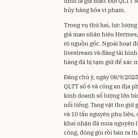
định là giả mạo. Đội QLTT s
hủy hàng hóa vi phạm.
Trong vụ thứ hai, lực lượn
giả mạo nhãn hiệu Hermes,
rõ nguồn gốc. Ngoài hoạt độ
livestream và đăng tải hình
hàng đã bị tạm giữ để xác m
Đáng chú ý, ngày 08/9/2025,
QLTT số 6 và công an địa ph
kinh doanh số lượng lớn bỉ
nổi tiếng. Tang vật thu g
và 10 tấn nguyên phụ liệu,
khai nhận đã mua nguyên liệ
công, đóng gói rồi bán ra t