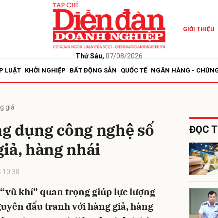
GIỚI THIỆU
bình luận
Thứ Sáu,
07/08/2026
P LUẬT
KHỞI NGHIỆP
BẤT ĐỘNG SẢN
QUỐC TẾ
NGÂN HÀNG - CHỨN
g giả
g dụng công nghệ số
ĐỌC T
iả, hàng nhái
Hủy
G
 10:38
“vũ khí” quan trọng giúp lực lượng
guyên đấu tranh với hàng giả, hàng