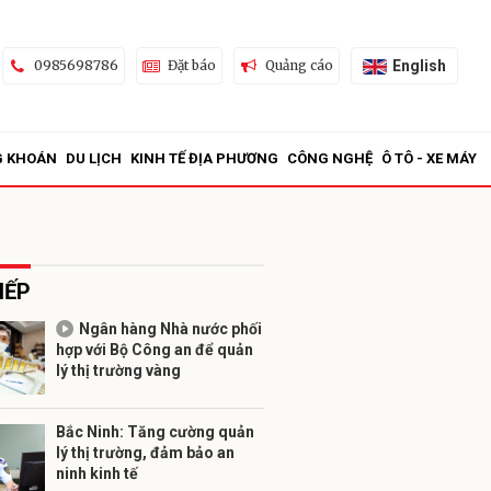
English
0985698786
Đặt báo
Quảng cáo
G KHOÁN
DU LỊCH
KINH TẾ ĐỊA PHƯƠNG
CÔNG NGHỆ
Ô TÔ - XE MÁY
IẾP
Ngân hàng Nhà nước phối
hợp với Bộ Công an để quản
ửi
lý thị trường vàng
Bắc Ninh: Tăng cường quản
lý thị trường, đảm bảo an
ninh kinh tế