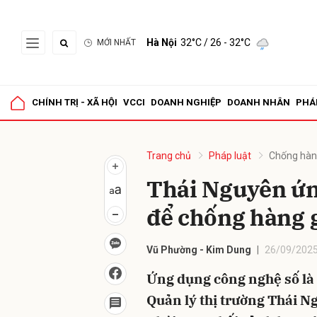
Hà Nội
32°C
/ 26 - 32°C
MỚI NHẤT
Gửi 
CHÍNH TRỊ - XÃ HỘI
VCCI
DOANH NGHIỆP
DOANH NHÂN
PHÁ
Trang chủ
Pháp luật
Chống hàn
Thái Nguyên ứn
để chống hàng g
Vũ Phường - Kim Dung
26/09/2025
Ứng dụng công nghệ số là 
Quản lý thị trường Thái N