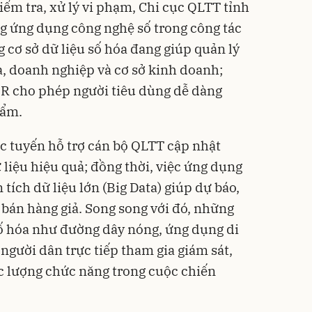
iểm tra, xử lý vi phạm, Chi cục QLTT tỉnh
g ứng dụng công nghệ số trong công tác
g cơ sở dữ liệu số hóa đang giúp quản lý
a, doanh nghiệp và cơ sở kinh doanh;
QR cho phép người tiêu dùng dễ dàng
hẩm.
c tuyến hỗ trợ cán bộ QLTT cập nhật
 liệu hiệu quả; đồng thời, việc ứng dụng
n tích dữ liệu lớn (Big Data) giúp dự báo,
bán hàng giả. Song song với đó, những
ố hóa như đường dây nóng, ứng dụng di
người dân trực tiếp tham gia giám sát,
ực lượng chức năng trong cuộc chiến