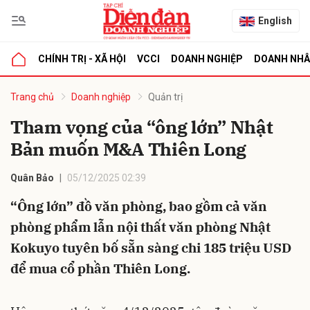
English
CHÍNH TRỊ - XÃ HỘI
VCCI
DOANH NGHIỆP
DOANH NH
bình luận
Trang chủ
Doanh nghiệp
Quản trị
Tham vọng của “ông lớn” Nhật
Bản muốn M&A Thiên Long
Quân Bảo
05/12/2025 02:39
“Ông lớn” đồ văn phòng, bao gồm cả văn
phòng phẩm lẫn nội thất văn phòng Nhật
Hủy
G
Kokuyo tuyên bố sẵn sàng chi 185 triệu USD
để mua cổ phần Thiên Long.