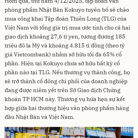
Hôm qua, thứ năm 4/12/2025, tập đoàn văn
phòng phẩm Nhật Bản Kokuyo tuyên bố sẽ chào
mua công khai Tập đoàn Thiên Long (TLG) của
Việt Nam với tổng giá trị mua ước tính cho cả hai
giao dịch khoảng 27,6 tỉ yen, tương đương 185
triệu đô la Mỹ và khoảng 4.815 tỉ đồng (theo tỷ
giá Vietcombank) nhằm sở hữu tối đa 65% cổ
phần. Hiện tại Kokuyo chưa sở hữu bất kỳ cổ
phần nào tại TLG. Nếu thương vụ thành công, họ
sẽ trở thành cổ đông chi phối của doanh nghiệp
đang được niêm yết trên Sở Giao dịch Chứng
khoán TP HCM này. Thương vụ hứa hẹn sự kết
hợp giữa hai thương hiệu văn phòng phẩm hàng
đầu Nhật Bản và Việt Nam.