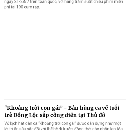
ngày 21-28/7 trên toàn quốc, với hàng trăm suất chiếu phim miễn
phí tại 190 cụm rạp.
“Khoảng trời con gái” - Bản hùng ca về tuổi
trẻ Đồng Lộc sắp công diễn tại Thủ đô
Vở kịch hát dân ca “Khoảng trời con gái” được dàn dựng như một
lời tri ân sâu sắc đối với thế hệ đi trước, đồng thời góp phần lan tỏa