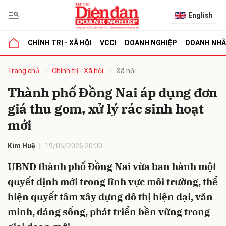
English
CHÍNH TRỊ - XÃ HỘI
VCCI
DOANH NGHIỆP
DOANH NH
bình luận
Trang chủ
Chính trị - Xã hội
Xã hội
Thành phố Đồng Nai áp dụng đơn
giá thu gom, xử lý rác sinh hoạt
mới
Kim Huệ
19/05/2026 20:00
UBND thành phố Đồng Nai vừa ban hành một
Hủy
G
quyết định mới trong lĩnh vực môi trường, thể
hiện quyết tâm xây dựng đô thị hiện đại, văn
minh, đáng sống, phát triển bền vững trong