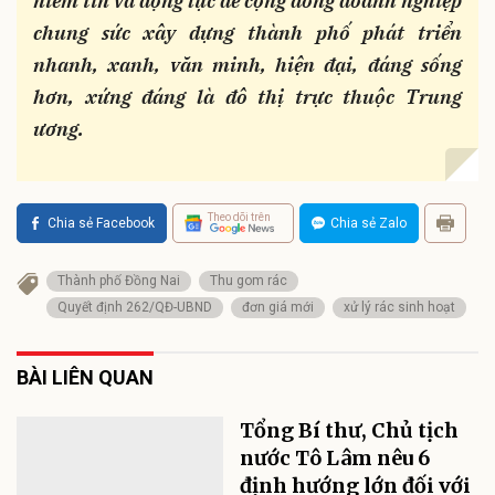
niềm tin và động lực để cộng đồng doanh nghiệp
chung sức
xây dựng
thành phố phát triển
nhanh,
xanh,
văn minh, hiện đại, đáng sống
hơn
,
xứng đáng là đô thị trực thuộc Trung
ương
.
Theo dõi trên
Chia sẻ Facebook
Chia sẻ Zalo
Thành phố Đồng Nai
Thu gom rác
Quyết định 262/QĐ-UBND
đơn giá mới
xử lý rác sinh hoạt
BÀI LIÊN QUAN
Tổng Bí thư, Chủ tịch
nước Tô Lâm nêu 6
định hướng lớn đối với