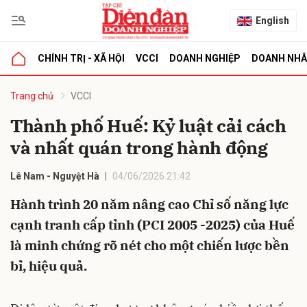
English
CHÍNH TRỊ - XÃ HỘI
VCCI
DOANH NGHIỆP
DOANH NH
bình luận
Trang chủ
VCCI
Thành phố Huế: Kỷ luật cải cách
và nhất quán trong hành động
Lê Nam - Nguyệt Hà
04/06/2026 21:42
Hành trình 20 năm nâng cao Chỉ số năng lực
cạnh tranh cấp tỉnh (PCI 2005 -2025) của Huế
Hủy
G
là minh chứng rõ nét cho một chiến lược bền
bỉ, hiệu quả.