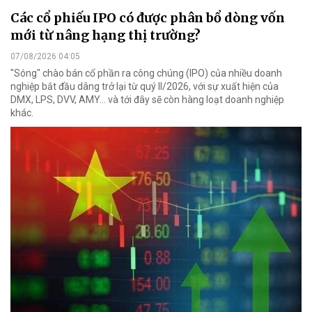
Các cổ phiếu IPO có được phân bổ dòng vốn
mới từ nâng hạng thị trường?
07/08/2026 04:05
"Sóng" chào bán cổ phần ra công chúng (IPO) của nhiều doanh
nghiệp bắt đầu dâng trở lại từ quý II/2026, với sự xuất hiện của
DMX, LPS, DVV, AMY... và tới đây sẽ còn hàng loạt doanh nghiệp
khác.