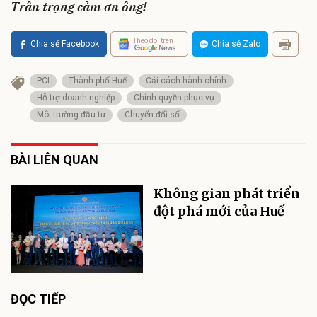
Trân trọng cảm ơn ông!
Theo dõi trên
Chia sẻ Facebook
Chia sẻ Zalo
PCI
Thành phố Huế
Cải cách hành chính
Hỗ trợ doanh nghiệp
Chính quyền phục vụ
Môi trường đầu tư
Chuyển đổi số
BÀI LIÊN QUAN
Không gian phát triển
đột phá mới của Huế
ĐỌC TIẾP