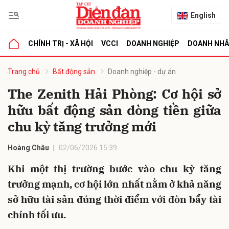
English
CHÍNH TRỊ - XÃ HỘI
VCCI
DOANH NGHIỆP
DOANH NH
bình luận
Trang chủ
Bất động sản
Doanh nghiệp - dự án
The Zenith Hải Phòng: Cơ hội sở
hữu bất động sản dòng tiền giữa
chu kỳ tăng trưởng mới
Hoàng Châu
02/06/2026 15:39
Khi một thị trường bước vào chu kỳ tăng
Hủy
G
trưởng mạnh, cơ hội lớn nhất nằm ở khả năng
sở hữu tài sản đúng thời điểm với đòn bẩy tài
chính tối ưu.