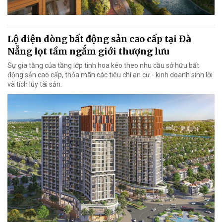
Lộ diện dòng bất động sản cao cấp tại Đà
Nẵng lọt tầm ngắm giới thượng lưu
Sự gia tăng của tầng lớp tinh hoa kéo theo nhu cầu sở hữu bất
động sản cao cấp, thỏa mãn các tiêu chí an cư - kinh doanh sinh lời
và tích lũy tài sản.