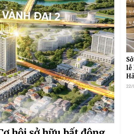
Sở
lễ
Hả
22/
Cơ hội sở hữu bất động