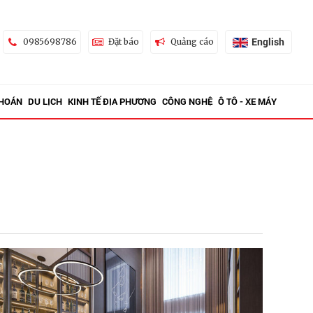
English
0985698786
Đặt báo
Quảng cáo
KHOÁN
DU LỊCH
KINH TẾ ĐỊA PHƯƠNG
CÔNG NGHỆ
Ô TÔ - XE MÁY