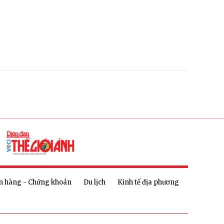
n hàng - Chứng khoán
Du lịch
Kinh tế địa phương