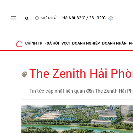
Hà Nội
32°C
/ 26 - 32°C
MỚI NHẤT
CHÍNH TRỊ - XÃ HỘI
VCCI
DOANH NGHIỆP
DOANH NHÂN
P
The Zenith Hải Ph
Tin tức cập nhật liên quan đến The Zenith Hải P