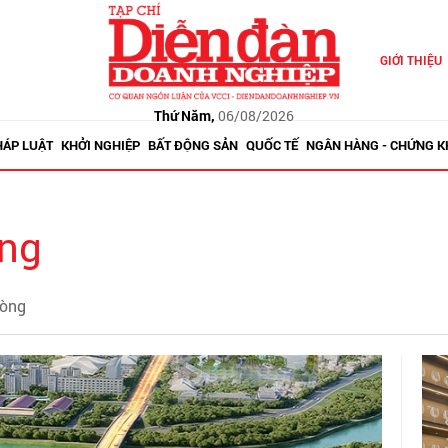
GIỚI THIỆU
Thứ Năm,
06/08/2026
HÁP LUẬT
KHỞI NGHIỆP
BẤT ĐỘNG SẢN
QUỐC TẾ
NGÂN HÀNG - CHỨNG 
òng
hòng