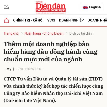
English
CHÍNH TRỊ - XÃ HỘI
VCCI
DOANH NGHIỆP
DOANH NH
bình luận
Trang chủ
Ngân hàng - Chứng khoán
Dịch vụ tài chính
Thêm một doanh nghiệp bảo
hiểm hàng đầu đồng hành cùng
chuẩn mực mới của ngành
L.Mỹ
17/01/2026 15:01
CTCP Tư vấn Đầu tư và Quản lý tài sản (FIDT)
Hủy
G
vừa chính thức ký kết hợp tác chiến lược cùng
Công ty Bảo hiểm Nhân thọ Dai-ichi Việt Nam
(Dai-ichi Life Việt Nam).