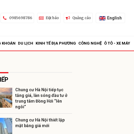
English
0985698786
Đặt báo
Quảng cáo
G KHOÁN
DU LỊCH
KINH TẾ ĐỊA PHƯƠNG
CÔNG NGHỆ
Ô TÔ - XE MÁY
IẾP
Chung cư Hà Nội tiếp tục
tăng giá, làn sóng đầu tư ở
ửi
trung tâm Đồng Hới “lên
ngôi”
Chung cư Hà Nội thiết lập
mặt bằng giá mới