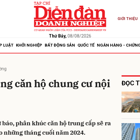
GIỚI THIỆU
bình luận
Thứ Bảy,
08/08/2026
P LUẬT
KHỞI NGHIỆP
BẤT ĐỘNG SẢN
QUỐC TẾ
NGÂN HÀNG - CHỨN
ường
g căn hộ chung cư nội
ĐỌC T
Hủy
G
 báo, phân khúc căn hộ trung cấp sẽ ra
o những tháng cuối năm 2024.