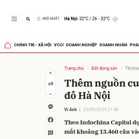
Hà Nội
32°C
/ 26 - 32°C
MỚI NHẤT
Gửi 
CHÍNH TRỊ - XÃ HỘI
VCCI
DOANH NGHIỆP
DOANH NHÂN
PHÁ
Trang chủ
Bất động sản
Thị tr
Thêm nguồn cun
đô Hà Nội
Vi Anh
23/09/2024 21:48
Theo Indochina Capital dự
mắt khoảng 13.460 căn và