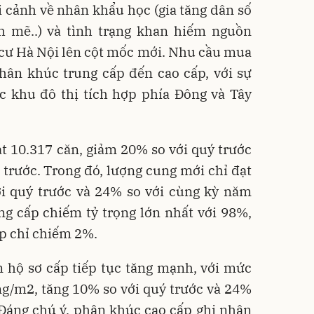
i cảnh về nhân khẩu học (gia tăng dân số
h mẽ..) và tình trạng khan hiếm nguồn
 cư Hà Nội lên cột mốc mới. Nhu cầu mua
hân khúc trung cấp đến cao cấp, với sự
c khu đô thị tích hợp phía Đông và Tây
t 10.317 căn, giảm 20% so với quý trước
trước. Trong đó, lượng cung mới chỉ đạt
ới quý trước và 24% so với cùng kỳ năm
ung cấp chiếm tỷ trọng lớn nhất với 98%,
p chỉ chiếm 2%.
n hộ sơ cấp tiếp tục tăng mạnh, với mức
ng/m2, tăng 10% so với quý trước và 24%
 Đáng chú ý, phân khúc cao cấp ghi nhận