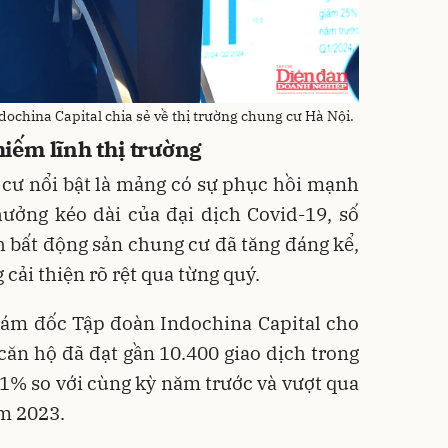
ochina Capital chia sẻ về thị trường chung cư Hà Nội.
iếm lĩnh thị trường
 cư nổi bật là mảng có sự phục hồi mạnh
ưởng kéo dài của đại dịch Covid-19, số
h bất động sản chung cư đã tăng đáng kể,
cải thiện rõ rệt qua từng quý.
iám đốc Tập đoàn Indochina Capital cho
g căn hộ đã đạt gần 10.400 giao dịch trong
1% so với cùng kỳ năm trước và vượt qua
ăm 2023.