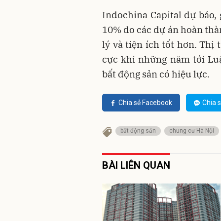
Indochina Capital dự báo, g
10% do các dự án hoàn thàn
lý và tiện ích tốt hơn. Thị
cực khi những năm tới Luậ
bất động sản có hiệu lực.
Chia sẻ Facebook
Chia s
bất động sản
chung cư Hà Nội
BÀI LIÊN QUAN