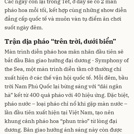
Các ngày còn lại trong Tết, ở đây sẽ có 2 màn
pháo hoa mỗi tối, kết hợp cùng những show diễn
đẳng cấp quốc tế và muôn vàn tụ điểm ăn chơi
suốt ngày đêm.
Trận địa pháo “trên trời, dưới biển”
Màn trình diễn pháo hoa mãn nhãn đầu tiên sẽ
bắt đầu Bản giao hưởng đại dương - Symphony of
the Sea, một màn trình diễn tầm cỡ thường chỉ
xuất hiện ở các thế vận hội quốc tế. Mỗi đêm, bầu
trời Nam Phú Quốc lại bừng sáng với “dải ngân
hà” kết từ 400 quả pháo với 40 hiệu ứng. Đặc biệt,
pháo nước – loại pháo chỉ nổ khi gặp màn nước –
lần đầu tiên xuất hiện tại Việt Nam, tạo nên
khung cảnh pháo hoa “phun trào” từ lòng đại
dương. Bản giao hưởng ánh sáng này còn được