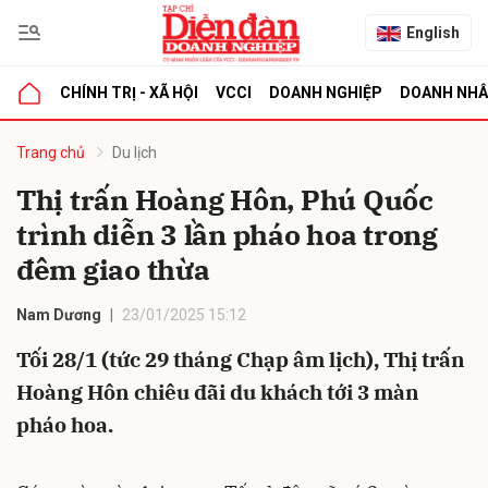
English
CHÍNH TRỊ - XÃ HỘI
VCCI
DOANH NGHIỆP
DOANH NH
bình luận
Trang chủ
Du lịch
Thị trấn Hoàng Hôn, Phú Quốc
trình diễn 3 lần pháo hoa trong
đêm giao thừa
Nam Dương
23/01/2025 15:12
Tối 28/1 (tức 29 tháng Chạp âm lịch), Thị trấn
Hủy
G
Hoàng Hôn chiêu đãi du khách tới 3 màn
pháo hoa.