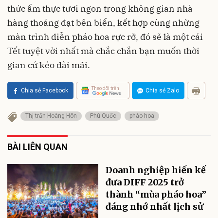
thức ẩm thực tươi ngon trong không gian nhà
hàng thoáng đạt bên biển, kết hợp cùng những
màn trình diễn pháo hoa rực rỡ, đó sẽ là một cái
Tết tuyệt vời nhất mà chắc chắn bạn muốn thời
gian cứ kéo dài mãi.
Theo dõi trên
Chia sẻ Facebook
Chia sẻ Zalo
Thị trấn Hoàng Hôn
Phú Quốc
pháo hoa
BÀI LIÊN QUAN
Doanh nghiệp hiến kế
đưa DIFF 2025 trở
thành “mùa pháo hoa”
đáng nhớ nhất lịch sử