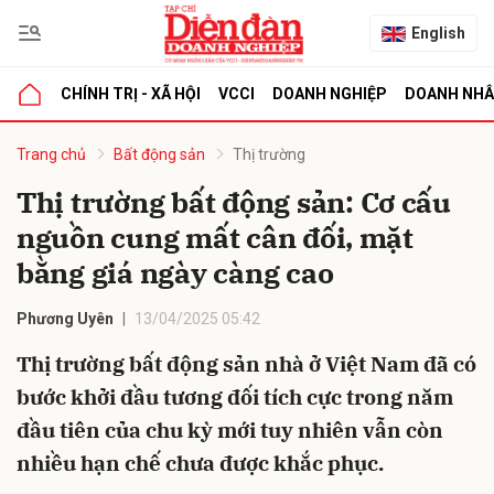
English
CHÍNH TRỊ - XÃ HỘI
VCCI
DOANH NGHIỆP
DOANH NH
bình luận
Trang chủ
Bất động sản
Thị trường
Thị trường bất động sản: Cơ cấu
nguồn cung mất cân đối, mặt
bằng giá ngày càng cao
Phương Uyên
13/04/2025 05:42
Thị trường bất động sản nhà ở Việt Nam đã có
Hủy
G
bước khởi đầu tương đối tích cực trong năm
đầu tiên của chu kỳ mới tuy nhiên vẫn còn
nhiều hạn chế chưa được khắc phục.